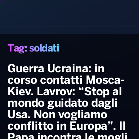
Gallery
Giochi&Concorsi
Locali
Playlist
Hit Dance
Radio Norba News TV
PALATOUR
Musica e Spettacolo
Notiziario
Generale
Voce al Bari
Sport
Interviste
Novità
Battiti Live 2026
Radio Norba Consiglia
Oroscopo
Tag: soldati
Leggerissime
Speciale Astrabilia 2026
Gallery
Guerra Ucraina: in
corso contatti Mosca-
Kiev. Lavrov: “Stop al
mondo guidato dagli
Usa. Non vogliamo
conflitto in Europa”. Il
Papa incontra le mogli