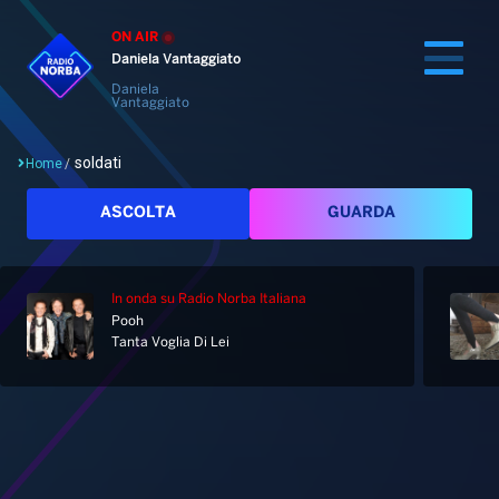
ON AIR
Daniela Vantaggiato
Daniela
Vantaggiato
soldati
Home
/
Cerca
ASCOLTA
GUARDA
In onda
su Radio Norba Italiana
Home
Pooh
Tanta Voglia Di Lei
Radio
Notizie
Palinsesto
Pod&Play
Classifiche
Top News