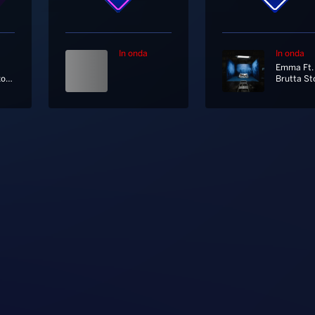
In onda
In onda
Una Canzone D'amore
Brutta St