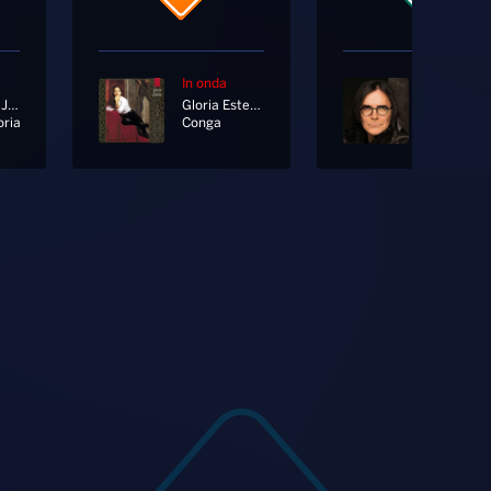
In onda
In onda
Emma Ft. Juli
Gloria Estefan
Renato Ze
oria
Conga
Il Cielo