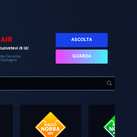
 AIR
ASCOLTA
uovetevi di là!
GUARDA
lla Caramia,
 Dalsogno