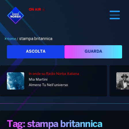
ON AIR
stampa britannica
Home
/
Cerca
ASCOLTA
GUARDA
In onda
su Radio Norba Italiana
Home
Mia Martini
Almeno Tu Nell'universo
Radio
Notizie
Palinsesto
Pod&Play
Classifiche
Top News
Tag: stampa britannica
Gallery
Giochi&Concorsi
Locali
Playlist
Hit Dance