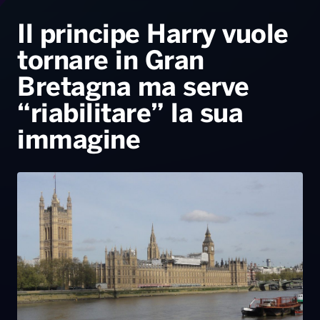
Radio Norba News TV
PALATOUR
Musica e Spettacolo
Notiziario
Generale
Il principe Harry vuole
tornare in Gran
Voce al Bari
Sport
Interviste
Novità
Bretagna ma serve
Battiti Live 2026
Radio Norba Consiglia
Oroscopo
“riabilitare” la sua
Leggerissime
Speciale Astrabilia 2026
Gallery
immagine