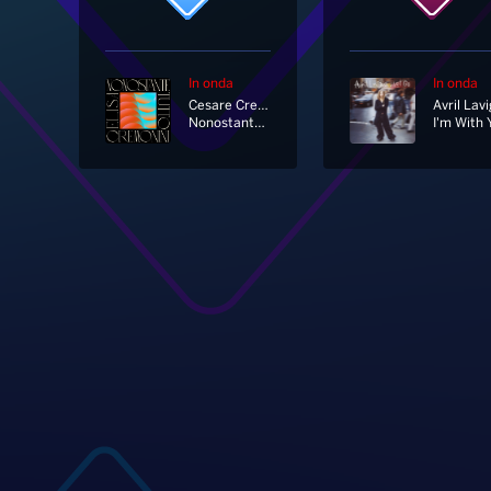
In onda
In onda
Cesare Cremonini, Elisa
Avril Lav
Nonostante Tutto
I'm With 