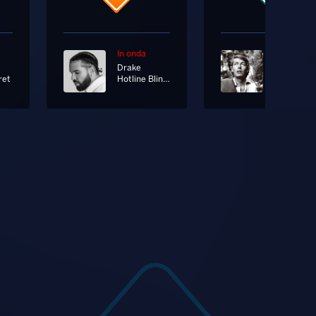
In onda
In onda
Drake
ret
Hotline Bling [Radio Edit]