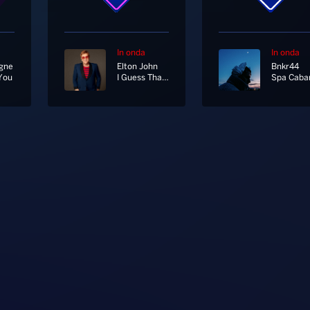
In onda
In onda
igne
Elton John
Bnkr44
You
I Guess That's Why They Call It The Blues
Spa Caba