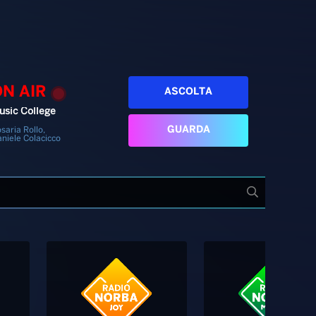
ON AIR
ASCOLTA
usic College
GUARDA
saria Rollo,
niele Colacicco