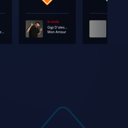
In onda
In onda
Gigi D'alessio
Attimo Eterno
Mon Amour