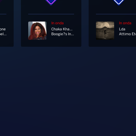
In onda
In onda
one
Chaka Khan Feat. Snoop Dogg
Lda
I Put A Spell On You
Boogie?s In My Soul