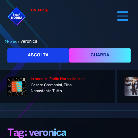
ON AIR
veronica
Home
/
Cerca
ASCOLTA
GUARDA
In onda
su Radio Norba Italiana
Home
Cesare Cremonini, Elisa
Nonostante Tutto
Radio
Notizie
Palinsesto
Pod&Play
Classifiche
Top News
Tag: veronica
Gallery
Giochi&Concorsi
Locali
Playlist
Hit Dance