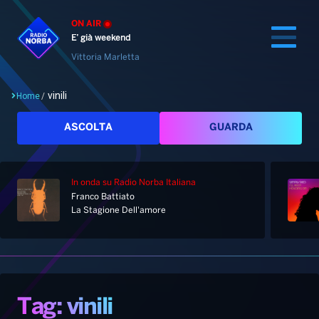
ON AIR
E’ già weekend
Vittoria Marletta
vinili
Home
/
Cerca
ASCOLTA
GUARDA
In onda
su Radio Norba Italiana
Home
Franco Battiato
La Stagione Dell'amore
Radio
Notizie
Palinsesto
Pod&Play
Classifiche
Top News
Tag: vinili
Gallery
Giochi&Concorsi
Locali
Playlist
Hit Dance