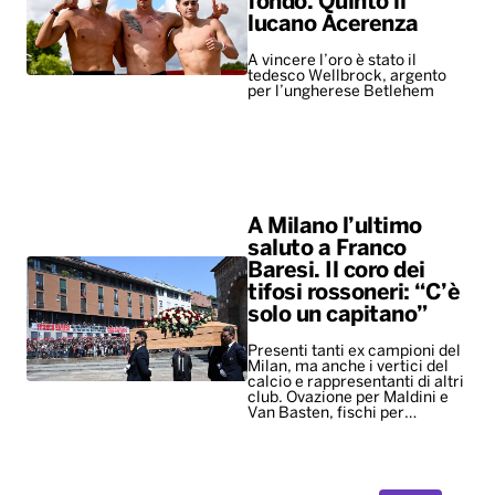
fondo. Quinto il
lucano Acerenza
A vincere l’oro è stato il
tedesco Wellbrock, argento
per l’ungherese Betlehem
A Milano l’ultimo
saluto a Franco
Baresi. Il coro dei
tifosi rossoneri: “C’è
solo un capitano”
Presenti tanti ex campioni del
Milan, ma anche i vertici del
calcio e rappresentanti di altri
club. Ovazione per Maldini e
Van Basten, fischi per…