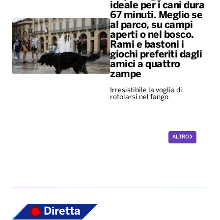
ideale per i cani dura
67 minuti. Meglio se
al parco, su campi
aperti o nel bosco.
Rami e bastoni i
giochi preferiti dagli
amici a quattro
zampe
Irresistibile la voglia di
rotolarsi nel fango
ALTRO
Diretta