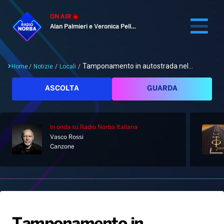
ON AIR
Alan Palmieri e Veronica Pellegrino
Tamponamento in autostrada nel...
Home
/
Notizie
/
Locali
/
Cerca
ASCOLTA
GUARDA
In onda
su Radio Norba Italiana
Home
Vasco Rossi
Canzone
Radio
Notizie
Palinsesto
Pod&Play
Classifiche
Top News
Gallery
Giochi&Concorsi
Locali
Playlist
Hit Dance