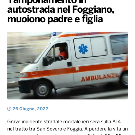
Tamponamento in
autostrada nel Foggiano,
Radio Norba News TV
PALATOUR
Musica e Spettacolo
Notiziario
Generale
muoiono padre e figlia
Voce al Bari
Sport
Interviste
Novità
Battiti Live 2026
Radio Norba Consiglia
Oroscopo
Leggerissime
Speciale Astrabilia 2026
Gallery
26 Giugno, 2022
Grave incidente stradale mortale ieri sera sulla A14
nel tratto tra San Severo e Foggia. A perdere la vita un