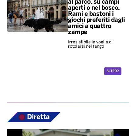
al parco, su campi
aperti o nel bosco.
Rami e bastoni i
giochi preferiti dagli
amici a quattro
zampe
Irresistibile la voglia di
rotolarsi nel fango
ALTRO
Diretta