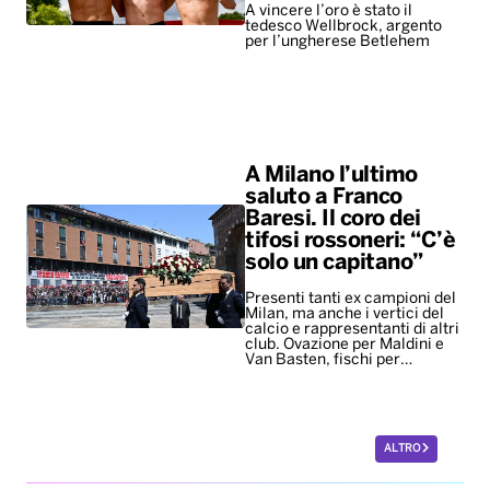
A vincere l’oro è stato il
tedesco Wellbrock, argento
per l’ungherese Betlehem
A Milano l’ultimo
saluto a Franco
Baresi. Il coro dei
tifosi rossoneri: “C’è
solo un capitano”
Presenti tanti ex campioni del
Milan, ma anche i vertici del
calcio e rappresentanti di altri
club. Ovazione per Maldini e
Van Basten, fischi per…
ALTRO