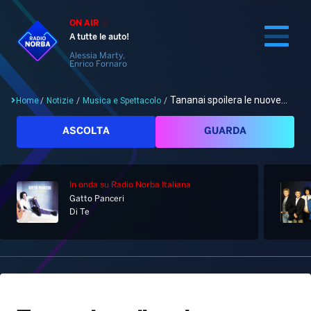
ON AIR
A tutte le auto!
Alessia Marty,
Enrico Fornaro
Tananai spoilera le nuove...
Home
/
Notizie
/
Musica e Spettacolo
/
Cerca
ASCOLTA
GUARDA
In onda
su Radio Norba Italiana
Home
Gatto Panceri
Di Te
Radio
Notizie
Palinsesto
Pod&Play
Classifiche
Top News