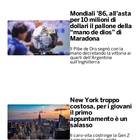
Mondiali ’86, all’asta
per 10 milioni di
dollari il pallone della
“mano de dios” di
Maradona
Il Pibe de Oro segnò con la
mano decretando la vittoria ai
quarti dell'Argentina
sull'Inghilterra
New York troppo
costosa, per i giovani
il primo
appuntamento è un
salasso
Il caro-vita costringe la Gen Z