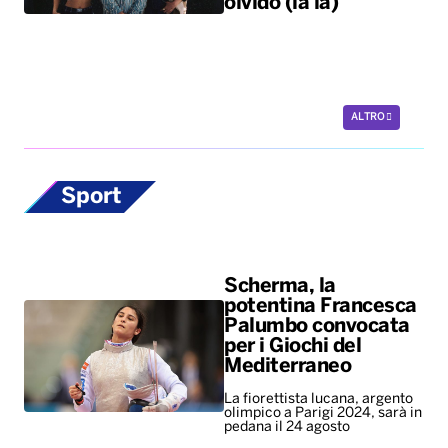
olvido (la la)”
ALTRO
Sport
Scherma, la
potentina Francesca
Palumbo convocata
per i Giochi del
Mediterraneo
La fiorettista lucana, argento
olimpico a Parigi 2024, sarà in
pedana il 24 agosto