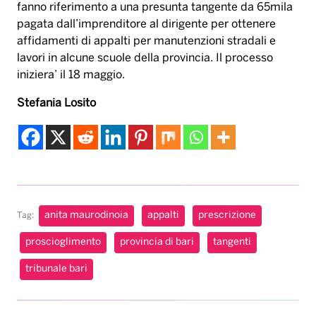
fanno riferimento a una presunta tangente da 65mila
pagata dall’imprenditore al dirigente per ottenere
affidamenti di appalti per manutenzioni stradali e
lavori in alcune scuole della provincia. Il processo
iniziera’ il 18 maggio.
Stefania Losito
anita maurodinoia
appalti
prescrizione
Tag:
proscioglimento
provincia di bari
tangenti
tribunale bari