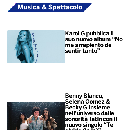
Musica & Spettacolo
Karol G pubblica il
suo nuovo album “No
me arrepiento de
sentir tanto”
Benny Blanco,
Selena Gomez &
Becky G insieme
nell’universo dalle
sonorità latin con il
nuovo singolo “Te