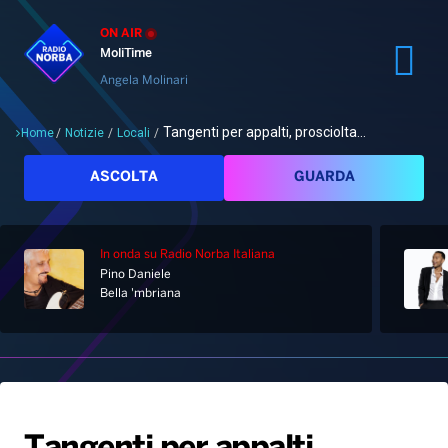
ON AIR
MoliTime
Angela Molinari
Tangenti per appalti, prosciolta...
Home
/
Notizie
/
Locali
/
Cerca
ASCOLTA
GUARDA
In onda
su Radio Norba Italiana
Pino Daniele
Home
Bella 'mbriana
Radio
Notizie
Palinsesto
Pod&Play
Classifiche
Top News