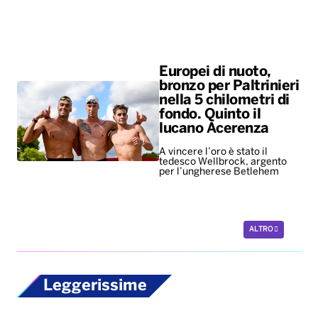
Europei di nuoto,
bronzo per Paltrinieri
nella 5 chilometri di
fondo. Quinto il
lucano Acerenza
A vincere l’oro è stato il
tedesco Wellbrock, argento
per l’ungherese Betlehem
ALTRO
Leggerissime