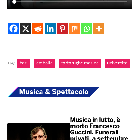
bari
embolia
tartarughe marine
università
Tag:
Musica & Spettacolo
Musica in lutto, è
morto Francesco
Guccini. Funerali
privati, a settembre