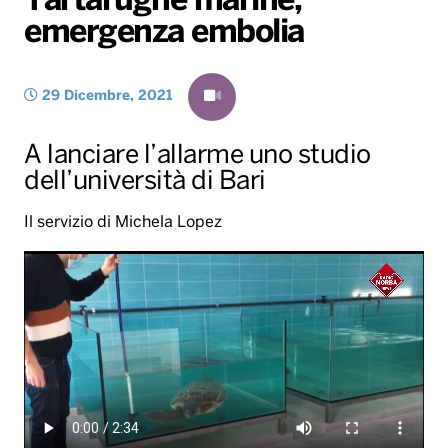
Tartarughe marine,
emergenza embolia
Radio Norba News TV
PALATOUR
Musica e Spettacolo
Notiziario
Generale
Voce al Bari
Sport
Interviste
Novità
29 Dicembre, 2021
Battiti Live 2026
Radio Norba Consiglia
Oroscopo
A lanciare l’allarme uno studio
Leggerissime
Speciale Astrabilia 2026
Gallery
dell’università di Bari
Il servizio di Michela Lopez