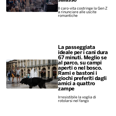
salasso
Il caro-vita costringe la Gen Z
a rinunciare alle uscite
romantiche
La passeggiata
ideale per i cani dura
67 minuti. Meglio se
al parco, su campi
aperti o nel bosco.
Rami e bastoni i
giochi preferiti dagli
amici a quattro
zampe
Irresistibile la voglia di
rotolarsi nel fango