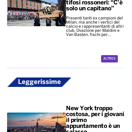
tifosi rossoneri: “C’è
solo un capitano”
Presenti tanti ex campioni del
Milan, ma anche i vertici del
calcio e rappresentanti di altri
club. Ovazione per Maldini e
Van Basten, fischi per…
ALTRO
Leggerissime
New York troppo
costosa, per i giovani
il primo
appuntamento è un