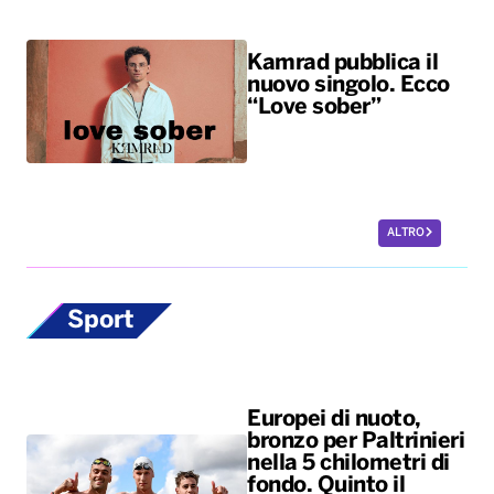
Kamrad pubblica il
nuovo singolo. Ecco
“Love sober”
ALTRO
Sport
Europei di nuoto,
bronzo per Paltrinieri
nella 5 chilometri di
fondo. Quinto il