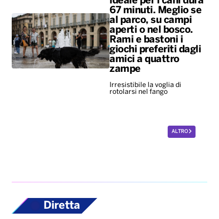
ideale per i cani dura
67 minuti. Meglio se
al parco, su campi
aperti o nel bosco.
Rami e bastoni i
giochi preferiti dagli
amici a quattro
zampe
Irresistibile la voglia di
rotolarsi nel fango
ALTRO
Diretta