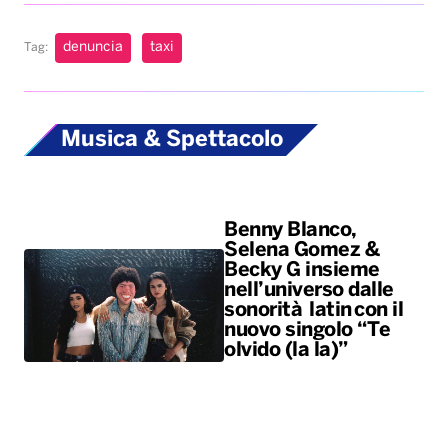
denuncia
taxi
Tag:
Musica & Spettacolo
Benny Blanco,
Selena Gomez &
Becky G insieme
nell’universo dalle
sonorità latin con il
nuovo singolo “Te
olvido (la la)”