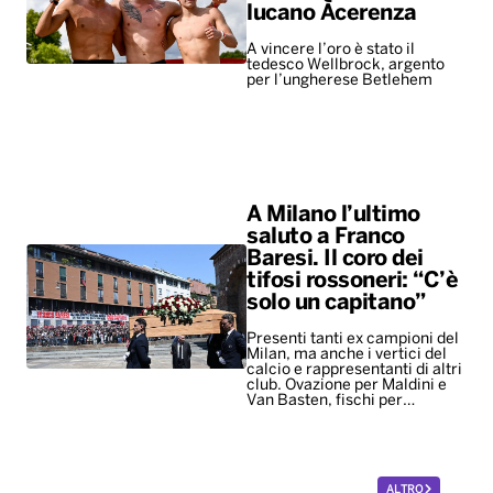
lucano Acerenza
A vincere l’oro è stato il
tedesco Wellbrock, argento
per l’ungherese Betlehem
A Milano l’ultimo
saluto a Franco
Baresi. Il coro dei
tifosi rossoneri: “C’è
solo un capitano”
Presenti tanti ex campioni del
Milan, ma anche i vertici del
calcio e rappresentanti di altri
club. Ovazione per Maldini e
Van Basten, fischi per…
ALTRO