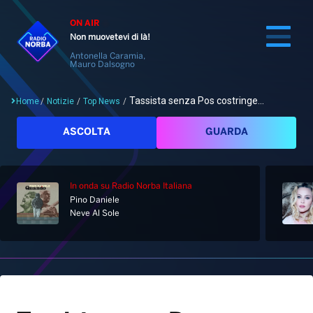
ON AIR
Non muovetevi di là!
Antonella Caramia,
Mauro Dalsogno
Tassista senza Pos costringe...
Home
/
Notizie
/
Top News
/
Cerca
ASCOLTA
GUARDA
In onda
su Radio Norba Italiana
Home
Pino Daniele
Neve Al Sole
Radio
Notizie
Palinsesto
Pod&Play
Classifiche
Top News