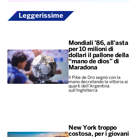
Leggerissime
Mondiali ’86, all’asta
per 10 milioni di
dollari il pallone della
“mano de dios” di
Maradona
Il Pibe de Oro segnò con la
mano decretando la vittoria ai
quarti dell'Argentina
sull'Inghilterra
New York troppo
costosa, per i giovani