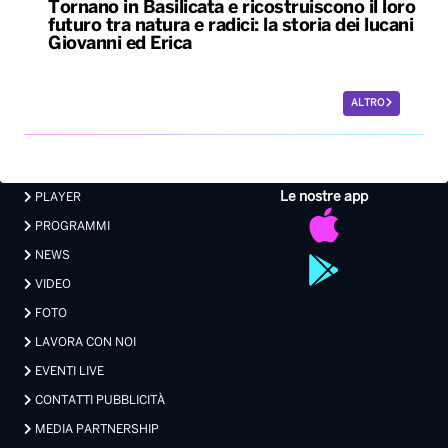
Tornano in Basilicata e ricostruiscono il loro
futuro tra natura e radici: la storia dei lucani
Giovanni ed Erica
ALTRO
Le nostre app
PLAYER
PROGRAMMI
NEWS
VIDEO
FOTO
LAVORA CON NOI
EVENTI LIVE
CONTATTI PUBBLICITÀ
MEDIA PARTNERSHIP