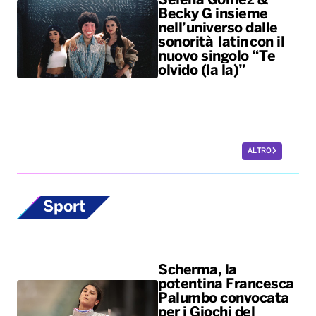
Selena Gomez &
Becky G insieme
nell’universo dalle
sonorità latin con il
nuovo singolo “Te
olvido (la la)”
ALTRO
Sport
Scherma, la
potentina Francesca
Palumbo convocata
per i Giochi del