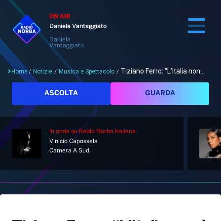
ON AIR
Daniela Vantaggiato
Daniela
Vantaggiato
Tiziano Ferro: “L’Italia non...
Home
/
Notizie
/
Musica e Spettacolo
/
Cerca
ASCOLTA
GUARDA
In onda
su Radio Norba Italiana
Home
Vinicio Capossela
Camera A Sud
Radio
Notizie
Palinsesto
Pod&Play
Classifiche
Top News