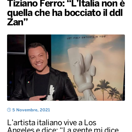
Tiziano Ferro: “L’Italia non è
Gallery
Giochi&Concorsi
Locali
Playlist
Hit Dance
quella che ha bocciato il ddl
Radio Norba News TV
PALATOUR
Musica e Spettacolo
Notiziario
Generale
Zan”
Voce al Bari
Sport
Interviste
Novità
Battiti Live 2026
Radio Norba Consiglia
Oroscopo
Leggerissime
Speciale Astrabilia 2026
Gallery
5 Novembre, 2021
L’artista italiano vive a Los
Angeles e dice: “La gente mi dice