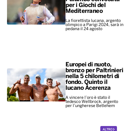
per i Giochi del
Mediterraneo
La fiorettista lucana, argento
olimpico a Parigi 2024, sarà in
pedana il 24 agosto
Europei di nuoto,
bronzo per Paltrinieri
nella 5 chilometri di
fondo. Quinto il
lucano Acerenza
A vincere l’oro è stato il
tedesco Wellbrock, argento
per l’ungherese Betlehem
ALTRO