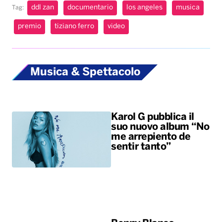
ddl zan
documentario
los angeles
musica
Tag:
premio
tiziano ferro
video
Musica & Spettacolo
Karol G pubblica il
suo nuovo album “No
me arrepiento de
sentir tanto”