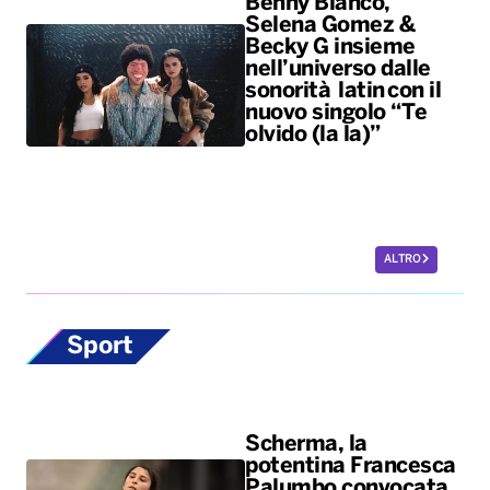
Benny Blanco,
Selena Gomez &
Becky G insieme
nell’universo dalle
sonorità latin con il
nuovo singolo “Te
olvido (la la)”
ALTRO
Sport
Scherma, la
potentina Francesca
Palumbo convocata