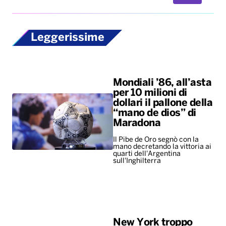
Leggerissime
Mondiali ’86, all’asta
per 10 milioni di
dollari il pallone della
“mano de dios” di
Maradona
Il Pibe de Oro segnò con la
mano decretando la vittoria ai
quarti dell'Argentina
sull'Inghilterra
New York troppo