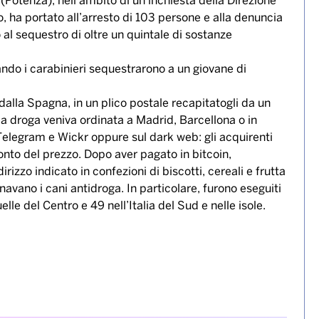
 (Potenza), nell’ambito di un’inchiesta della Direzione
, ha portato all’arresto di 103 persone e alla denuncia
o al sequestro di oltre un quintale di sostanze
ndo i carabinieri sequestrarono a un giovane di
dalla Spagna, in un plico postale recapitatogli da un
 la droga veniva ordinata a Madrid, Barcellona o in
elegram e Wickr oppure sul dark web: gli acquirenti
nto del prezzo. Dopo aver pagato in bitcoin,
irizzo indicato in confezioni di biscotti, cereali e frutta
avano i cani antidroga. In particolare, furono eseguiti
uelle del Centro e 49 nell’Italia del Sud e nelle isole.