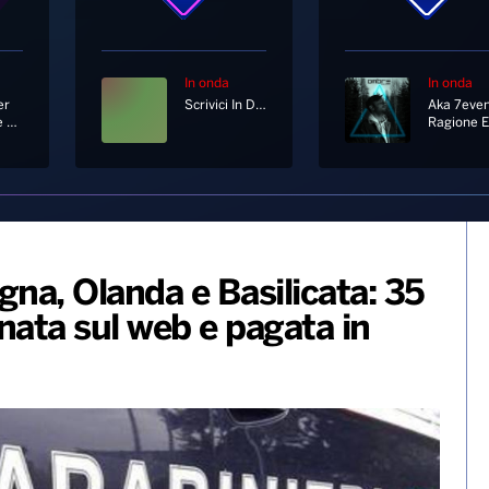
In onda
In onda
er
Scrivici In Diretta Su Whatsapp Al 333 12 12 333
Up Where We Belong
gna, Olanda e Basilicata: 35
inata sul web e pagata in