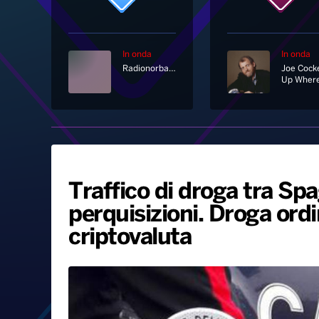
In onda
In onda
Radionorba News
Joe Cock
Traffico di droga tra Spa
perquisizioni. Droga ord
criptovaluta