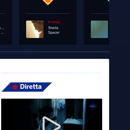
In onda
In onda
Aka 7even Ft. Tormento
Sheila
Ragione E Follia
Spacer
Diretta