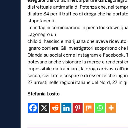
eseguite dai carabinieri, a partire da Lagonegro
distrettuale antimafia di Potenza che, nel tempo
di altre 84 per il traffico di droga che ha portat
stupefacenti.
Le indagini cominciarono in pieno lockdown qua
Lagonegro un
chilo di hascisc e marijuana che aveva ricevuto 
ignaro corriere. Gli investigatori scoprirono che
Olanda su social come Instagram e Facebook, T
potevano anche visionare la merce e rendersi co
impossibile da tracciare, la droga arrivava all’ind
secca, sigillate e cosparse di essenze che ingann
27 arresti nelle regioni italiane del Nord, 27 in q
Stefania Losito