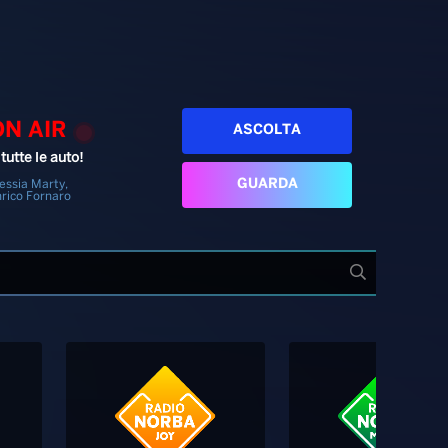
ON AIR
ASCOLTA
tutte le auto!
GUARDA
essia Marty,
rico Fornaro