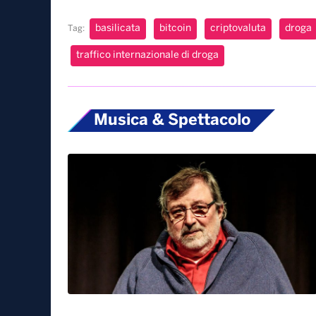
basilicata
bitcoin
criptovaluta
droga
Tag:
traffico internazionale di droga
Musica & Spettacolo