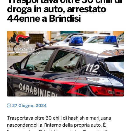
Trasportava oltre 30 chili di
droga in auto, arrestato
Radio Norba News TV
PALATOUR
Musica e Spettacolo
Notiziario
Generale
44enne a Brindisi
Voce al Bari
Sport
Interviste
Novità
Battiti Live 2026
Radio Norba Consiglia
Oroscopo
Leggerissime
Speciale Astrabilia 2026
Gallery
27 Giugno, 2024
Trasportava oltre 30 chili di hashish e marijuana
nascondendoli all’interno della propria auto. È