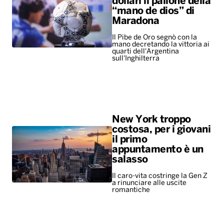
dollari il pallone della
“mano de dios” di
Maradona
Il Pibe de Oro segnò con la
mano decretando la vittoria ai
quarti dell'Argentina
sull'Inghilterra
New York troppo
costosa, per i giovani
il primo
appuntamento è un
salasso
Il caro-vita costringe la Gen Z
a rinunciare alle uscite
romantiche