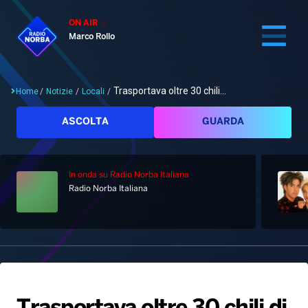
ON AIR
Marco Rollo
Trasportava oltre 30 chili...
Home
/
Notizie
/
Locali
/
Cerca
ASCOLTA
GUARDA
In onda
su Radio Norba Italiana
Home
Radio Norba Italiana
Radio
Notizie
Palinsesto
Pod&Play
Classifiche
Top News
Gallery
Giochi&Concorsi
Locali
Playlist
Hit Dance