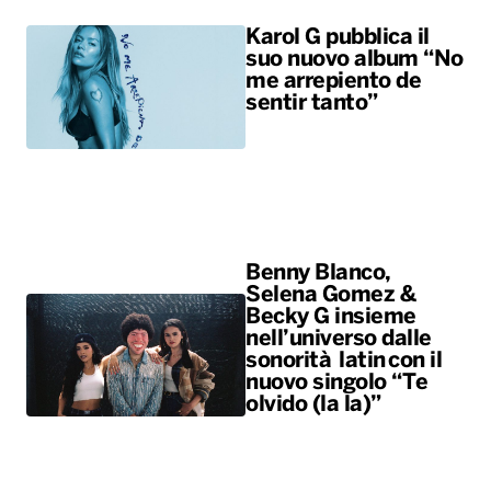
Karol G pubblica il
suo nuovo album “No
me arrepiento de
sentir tanto”
Benny Blanco,
Selena Gomez &
Becky G insieme
nell’universo dalle
sonorità latin con il
nuovo singolo “Te
olvido (la la)”