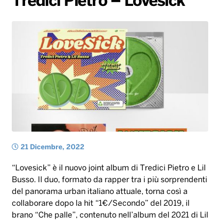
Tredici Pietro – Lovesick
Radio Norba News TV
PALATOUR
Musica e Spettacolo
Notiziario
Generale
Voce al Bari
Sport
Interviste
Novità
Battiti Live 2026
Radio Norba Consiglia
Oroscopo
Leggerissime
Speciale Astrabilia 2026
Gallery
21 Dicembre, 2022
“Lovesick” è il nuovo joint album di Tredici Pietro e Lil
Busso. Il duo, formato da rapper tra i più sorprendenti
del panorama urban italiano attuale, torna così a
collaborare dopo la hit “1€/Secondo” del 2019, il
brano “Che palle”, contenuto nell’album del 2021 di Lil