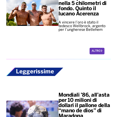
nella 5 chilometri di
fondo. Quinto il
lucano Acerenza
A vincere l’oro è stato il
tedesco Wellbrock, argento
per l’ungherese Betlehem
ALTRO
Leggerissime
Mondiali ’86, all’asta
per 10 milioni di
dollari il pallone della
“mano de dios” di
Maradona