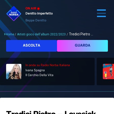
ON AIR
Denitto Imperfetto
Beppe Denitto
Tredici Pietro ...
Home
/
Artisti gioco dell'album 2022/2023
/
Cerca
ASCOLTA
GUARDA
In onda
su Radio Norba Italiana
Home
Ivana Spagna
Il Cerchio Della Vita
Radio
Notizie
Palinsesto
Pod&Play
Classifiche
Top News
Gallery
Giochi&Concorsi
Locali
Playlist
Hit Dance