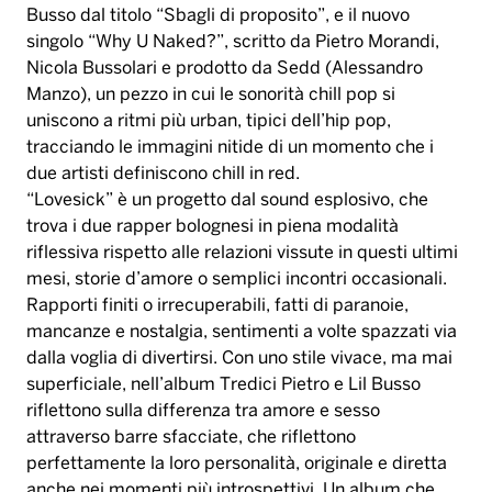
Busso dal titolo “Sbagli di proposito”, e il nuovo
singolo “Why U Naked?”, scritto da Pietro Morandi,
Nicola Bussolari e prodotto da Sedd (Alessandro
Manzo), un pezzo in cui le sonorità chill pop si
uniscono a ritmi più urban, tipici dell’hip pop,
tracciando le immagini nitide di un momento che i
due artisti definiscono chill in red.
“Lovesick” è un progetto dal sound esplosivo, che
trova i due rapper bolognesi in piena modalità
riflessiva rispetto alle relazioni vissute in questi ultimi
mesi, storie d’amore o semplici incontri occasionali.
Rapporti finiti o irrecuperabili, fatti di paranoie,
mancanze e nostalgia, sentimenti a volte spazzati via
dalla voglia di divertirsi. Con uno stile vivace, ma mai
superficiale, nell’album Tredici Pietro e Lil Busso
riflettono sulla differenza tra amore e sesso
attraverso barre sfacciate, che riflettono
perfettamente la loro personalità, originale e diretta
anche nei momenti più introspettivi. Un album che