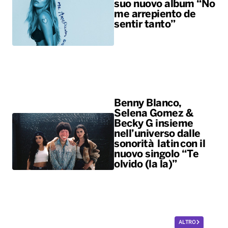
suo nuovo album “No
me arrepiento de
sentir tanto”
Benny Blanco,
Selena Gomez &
Becky G insieme
nell’universo dalle
sonorità latin con il
nuovo singolo “Te
olvido (la la)”
ALTRO