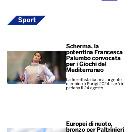
Sport
Scherma, la
potentina Francesca
Palumbo convocata
per i Giochi del
Mediterraneo
La fiorettista lucana, argento
olimpico a Parigi 2024, sarà in
pedana il 24 agosto
Europei di nuoto,
bronzo per Paltrinieri