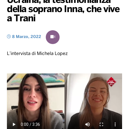
Ucraina, la testimonianza
della soprano Inna, che vive
Radio Norba News TV
PALATOUR
Musica e Spettacolo
Notiziario
Generale
a Trani
Voce al Bari
Sport
Interviste
Novità
Battiti Live 2026
Radio Norba Consiglia
Oroscopo
8 Marzo, 2022
Leggerissime
Speciale Astrabilia 2026
Gallery
L’intervista di Michela Lopez