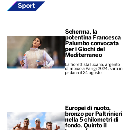
Sport
Scherma, la
potentina Francesca
Palumbo convocata
per i Giochi del
Mediterraneo
La fiorettista lucana, argento
olimpico a Parigi 2024, sarà in
pedana il 24 agosto
Europei di nuoto,
bronzo per Paltrinieri
nella 5 chilometri di
fondo. Quinto il