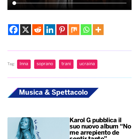
Inna
soprano
trani
ucraina
Tag:
Musica & Spettacolo
Karol G pubblica il
suo nuovo album “No
me arrepiento de