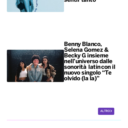
sentir tanto”
Benny Blanco,
Selena Gomez &
Becky G insieme
nell’universo dalle
sonorità latin con il
nuovo singolo “Te
olvido (la la)”
ALTRO