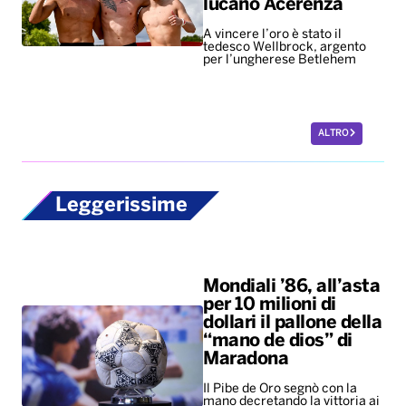
lucano Acerenza
A vincere l’oro è stato il
tedesco Wellbrock, argento
per l’ungherese Betlehem
ALTRO
Leggerissime
Mondiali ’86, all’asta
per 10 milioni di
dollari il pallone della
“mano de dios” di
Maradona
Il Pibe de Oro segnò con la
mano decretando la vittoria ai