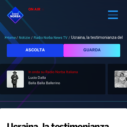
ON AIR
Ucraina, la testimonianza della..
Home
/
Notizie
/
Radio Norba News TV
/
Cerca
ASCOLTA
GUARDA
In onda
su Radio Norba Italiana
Home
Lucio Dalla
Balla Balla Ballerino
Radio
Notizie
Palinsesto
Pod&Play
Classifiche
Top News
Gallery
Giochi&Concorsi
Locali
Playlist
Hit Dance