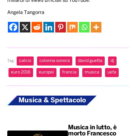
miliardi di views ufficiali su YouTube.
Angela Tangorra
calcio
colonna sonora
david guetta
dj
Tag:
euro 2016
europei
francia
musica
uefa
Musica & Spettacolo
Musica in lutto, è
morto Francesco