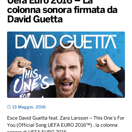
Uefa Euro 2016 – La
colonna sonora firmata da
Radio Norba News TV
PALATOUR
Musica e Spettacolo
Notiziario
Generale
David Guetta
Voce al Bari
Sport
Interviste
Novità
Battiti Live 2026
Radio Norba Consiglia
Oroscopo
Leggerissime
Speciale Astrabilia 2026
Gallery
13 Maggio, 2016
Esce David Guetta feat. Zara Larsson – This One’s For
You (Official Song UEFA EURO 2016™) , la colonna