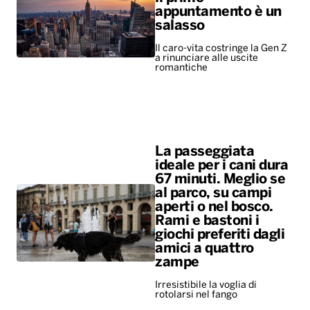
appuntamento è un
salasso
Il caro-vita costringe la Gen Z
a rinunciare alle uscite
romantiche
La passeggiata
ideale per i cani dura
67 minuti. Meglio se
al parco, su campi
aperti o nel bosco.
Rami e bastoni i
giochi preferiti dagli
amici a quattro
zampe
Irresistibile la voglia di
rotolarsi nel fango