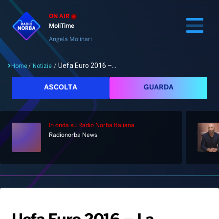
ON AIR
MoliTime
Angela Molinari
Uefa Euro 2016 –...
Home
/
Notizie
/
Cerca
ASCOLTA
GUARDA
In onda
su Radio Norba Italiana
Home
Radionorba News
Radio
Notizie
Palinsesto
Pod&Play
Classifiche
Top News
Gallery
Giochi&Concorsi
Locali
Playlist
Hit Dance