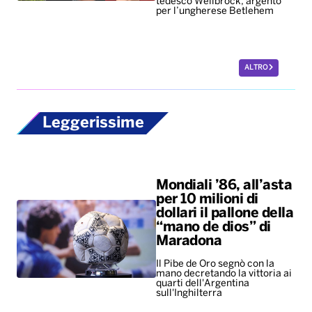
tedesco Wellbrock, argento
per l’ungherese Betlehem
ALTRO
Leggerissime
Mondiali ’86, all’asta
per 10 milioni di
dollari il pallone della
“mano de dios” di
Maradona
Il Pibe de Oro segnò con la
mano decretando la vittoria ai
quarti dell'Argentina
sull'Inghilterra