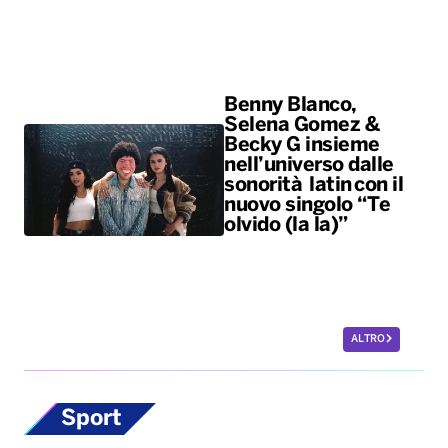
Benny Blanco,
Selena Gomez &
Becky G insieme
nell’universo dalle
sonorità latin con il
nuovo singolo “Te
olvido (la la)”
ALTRO
Sport