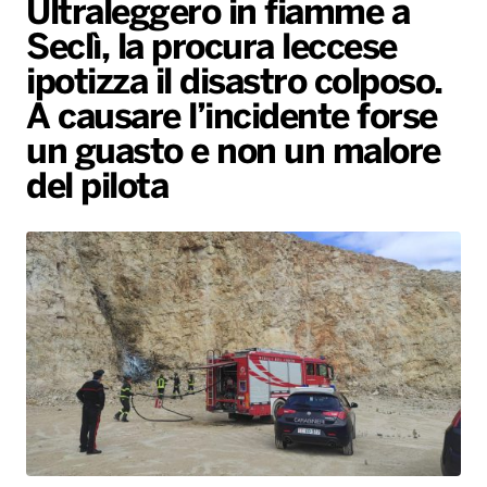
Ultraleggero in fiamme a
Gallery
Giochi&Concorsi
Locali
Playlist
Hit Dance
Seclì, la procura leccese
Radio Norba News TV
PALATOUR
Musica e Spettacolo
Notiziario
Generale
ipotizza il disastro colposo.
Voce al Bari
Sport
Interviste
Novità
A causare l’incidente forse
Battiti Live 2026
Radio Norba Consiglia
Oroscopo
un guasto e non un malore
del pilota
Leggerissime
Speciale Astrabilia 2026
Gallery