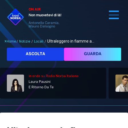
ON AIR
Non muovetevi di là!
Antonella Caramia,
Mauro Dalsogno
Ultraleggero in fiamme a...
Home
/
Notizie
/
Locali
/
Cerca
ASCOLTA
GUARDA
In onda
su Radio Norba Italiana
Home
Laura Pausini
E Ritorno Da Te
Radio
Notizie
Palinsesto
Pod&Play
Classifiche
Top News