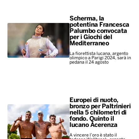
Scherma, la
potentina Francesca
Palumbo convocata
per i Giochi del
Mediterraneo
La fiorettista lucana, argento
olimpico a Parigi 2024, sarà in
pedana il 24 agosto
Europei di nuoto,
bronzo per Paltrinieri
nella 5 chilometri di
fondo. Quinto il
lucano Acerenza
A vincere l’oro è stato il