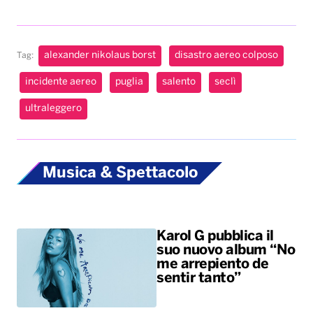
alexander nikolaus borst
disastro aereo colposo
Tag:
incidente aereo
puglia
salento
seclì
ultraleggero
Musica & Spettacolo
Karol G pubblica il
suo nuovo album “No
me arrepiento de
sentir tanto”