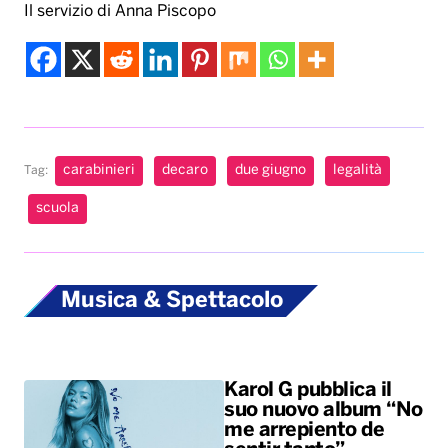
Il servizio di Anna Piscopo
carabinieri
decaro
due giugno
legalità
Tag:
scuola
Musica & Spettacolo
Karol G pubblica il
suo nuovo album “No
me arrepiento de