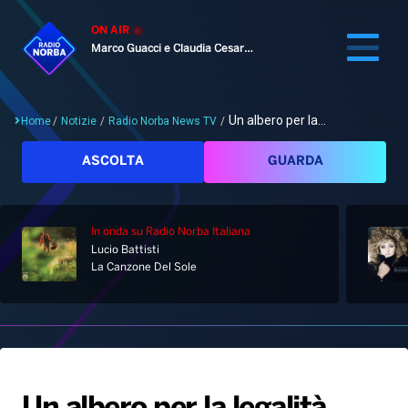
ON AIR
Marco Guacci e Claudia Cesaroni
Un albero per la...
Home
/
Notizie
/
Radio Norba News TV
/
Cerca
ASCOLTA
GUARDA
In onda
su Radio Norba Italiana
Home
Lucio Battisti
La Canzone Del Sole
Radio
Notizie
Palinsesto
Pod&Play
Classifiche
Top News
Gallery
Giochi&Concorsi
Locali
Playlist
Hit Dance