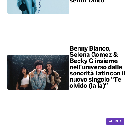
sentir tanto”
Benny Blanco,
Selena Gomez &
Becky G insieme
nell’universo dalle
sonorità latin con il
nuovo singolo “Te
olvido (la la)”
ALTRO