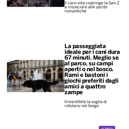
Il caro-vita costringe la Gen Z
a rinunciare alle uscite
romantiche
La passeggiata
ideale per i cani dura
67 minuti. Meglio se
al parco, su campi
aperti o nel bosco.
Rami e bastoni i
giochi preferiti dagli
amici a quattro
zampe
Irresistibile la voglia di
rotolarsi nel fango