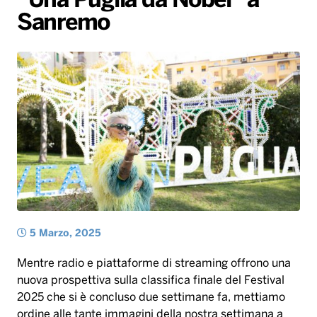
”Una Puglia da Nobel” a
Sanremo
Radio Norba News TV
PALATOUR
Musica e Spettacolo
Notiziario
Generale
Voce al Bari
Sport
Interviste
Novità
Battiti Live 2026
Radio Norba Consiglia
Oroscopo
Leggerissime
Speciale Astrabilia 2026
Gallery
5 Marzo, 2025
Mentre radio e piattaforme di streaming offrono una
nuova prospettiva sulla classifica finale del Festival
2025 che si è concluso due settimane fa, mettiamo
ordine alle tante immagini della nostra settimana a