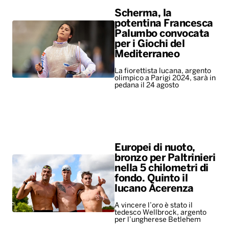
Scherma, la
potentina Francesca
Palumbo convocata
per i Giochi del
Mediterraneo
La fiorettista lucana, argento
olimpico a Parigi 2024, sarà in
pedana il 24 agosto
Europei di nuoto,
bronzo per Paltrinieri
nella 5 chilometri di
fondo. Quinto il
lucano Acerenza
A vincere l’oro è stato il
tedesco Wellbrock, argento
per l’ungherese Betlehem