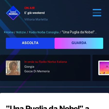
ON AIR
E’ già weekend
Vittoria Marletta
”Una Puglia da Nobel”...
Home
/
Notizie
/
Radio Norba Consiglia
/
Cerca
ASCOLTA
GUARDA
In onda
su Radio Norba Italiana
Home
Giorgia
Gocce Di Memoria
Radio
Notizie
Palinsesto
Pod&Play
Classifiche
Top News
Gallery
Giochi&Concorsi
Locali
Playlist
Hit Dance