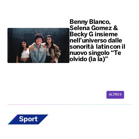
Benny Blanco,
Selena Gomez &
Becky G insieme
nell’universo dalle
sonorità latin con il
nuovo singolo “Te
olvido (la la)”
ALTRO
Sport