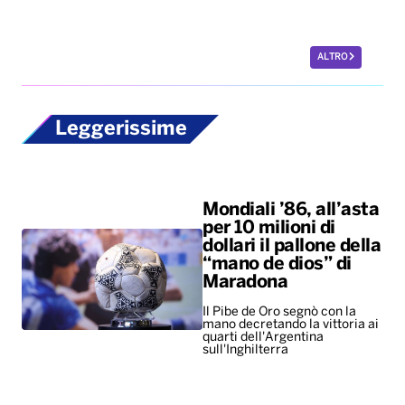
ALTRO
Leggerissime
Mondiali ’86, all’asta
per 10 milioni di
dollari il pallone della
“mano de dios” di
Maradona
Il Pibe de Oro segnò con la
mano decretando la vittoria ai
quarti dell'Argentina
sull'Inghilterra