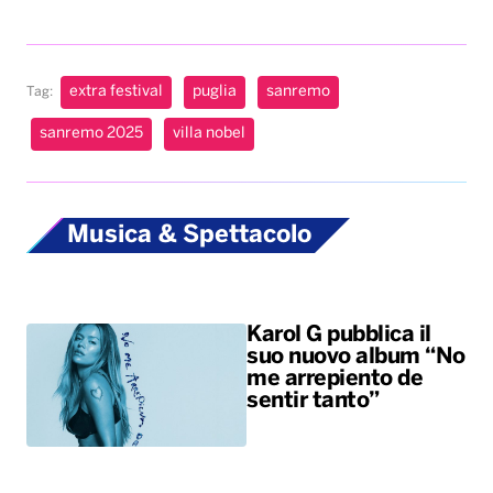
extra festival
puglia
sanremo
Tag:
sanremo 2025
villa nobel
Musica & Spettacolo
Karol G pubblica il
suo nuovo album “No
me arrepiento de
sentir tanto”