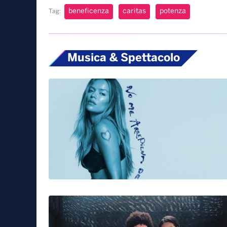
beneficenza
caritas
potenza
Tag:
Musica & Spettacolo