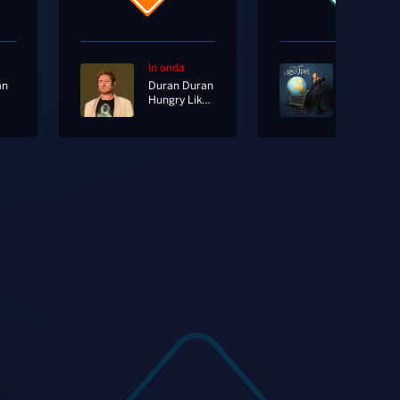
In onda
In onda
an
Duran Duran
Hungry Like The Wolf
L'abitudin