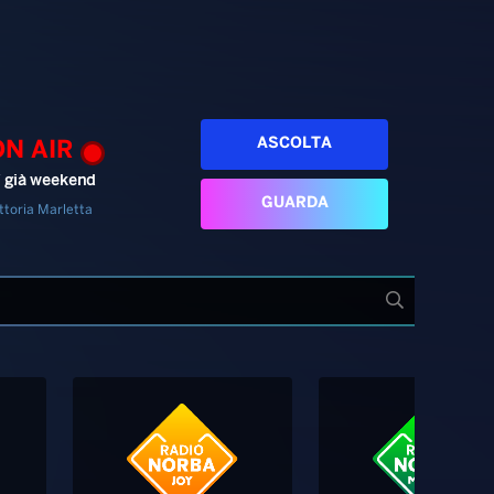
ASCOLTA
ON AIR
’ già weekend
GUARDA
ttoria Marletta