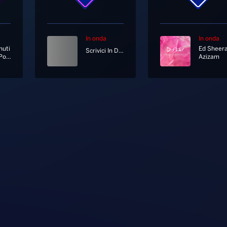
In onda
In onda
nuti
Ed Sheer
Scrivici In Diretta Su Whatsapp Al 333 12 12 333
Un Altro Posto Nel Mondo
Azizam