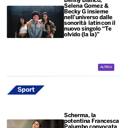
ALTRO
Sport
Scherma, la
potentina Francesca
Palumbo convocata
per i Giochi del
Mediterraneo
La fiorettista lucana, argento
olimpico a Parigi 2024, sarà in
pedana il 24 agosto