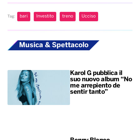
Karol G pubblica il
suo nuovo album “No
me arrepiento de
sentir tanto”
Benny Blanco,
Selena Gomez &
Becky G insieme
nell’universo dalle
sonorità latin con il
nuovo singolo “Te
olvido (la la)”