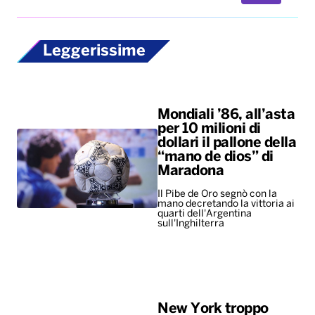
Mondiali ’86, all’asta
per 10 milioni di
dollari il pallone della
“mano de dios” di
Maradona
Il Pibe de Oro segnò con la
mano decretando la vittoria ai
quarti dell'Argentina
sull'Inghilterra
New York troppo
costosa, per i giovani
il primo
appuntamento è un
salasso
Il caro-vita costringe la Gen Z
a rinunciare alle uscite
romantiche