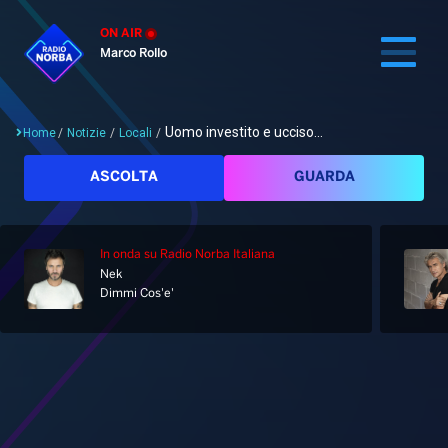
ON AIR
Marco Rollo
Uomo investito e ucciso...
Home
/
Notizie
/
Locali
/
Cerca
ASCOLTA
GUARDA
In onda
su Radio Norba Italiana
Home
Nek
Dimmi Cos'e'
Radio
Notizie
Palinsesto
Pod&Play
Classifiche
Top News
Gallery
Giochi&Concorsi
Locali
Playlist
Hit Dance