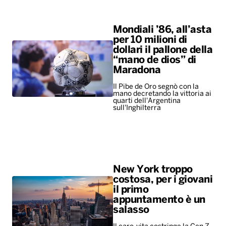
Mondiali ’86, all’asta
per 10 milioni di
dollari il pallone della
“mano de dios” di
Maradona
Il Pibe de Oro segnò con la
mano decretando la vittoria ai
quarti dell'Argentina
sull'Inghilterra
New York troppo
costosa, per i giovani
il primo
appuntamento è un
salasso