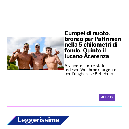
Europei di nuoto,
bronzo per Paltrinieri
nella 5 chilometri di
fondo. Quinto il
lucano Acerenza
A vincere l’oro è stato il
tedesco Wellbrock, argento
per l’ungherese Betlehem
ALTRO
Leggerissime