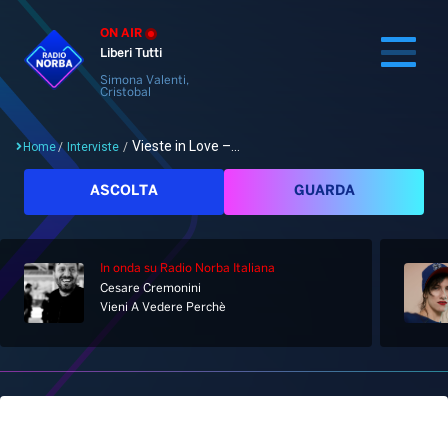
ON AIR
Liberi Tutti
Simona Valenti,
Cristobal
Vieste in Love –...
Home
/
Interviste
/
Cerca
ASCOLTA
GUARDA
In onda
su Radio Norba Italiana
Home
Cesare Cremonini
Vieni A Vedere Perchè
Radio
Notizie
Palinsesto
Pod&Play
Classifiche
Top News