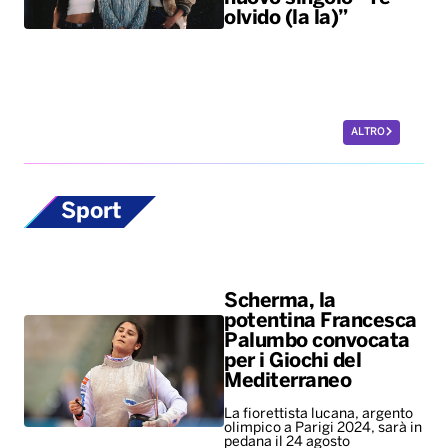
olvido (la la)”
ALTRO
Sport
Scherma, la
potentina Francesca
Palumbo convocata
per i Giochi del
Mediterraneo
La fiorettista lucana, argento
olimpico a Parigi 2024, sarà in
pedana il 24 agosto