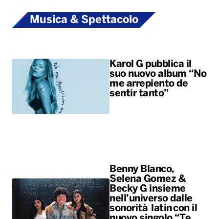
Musica & Spettacolo
Karol G pubblica il
suo nuovo album “No
me arrepiento de
sentir tanto”
Benny Blanco,
Selena Gomez &
Becky G insieme
nell’universo dalle
sonorità latin con il
nuovo singolo “Te