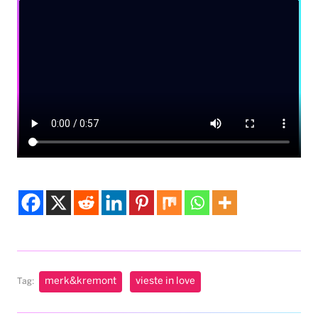
merk&kremont
vieste in love
Tag: