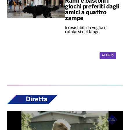
Rami e bastoni i
giochi preferiti dagli
amici a quattro
zampe
Irresistibile la voglia di
rotolarsi nel fango
ALTRO
Diretta