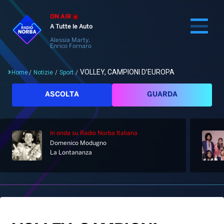
ON AIR
A Tutte le Auto
Alessia Marty,
Enrico Fornaro
VOLLEY, CAMPIONI D’EUROPA
Home
/
Notizie
/
Sport
/
Cerca
ASCOLTA
GUARDA
In onda
su Radio Norba Italiana
Home
Domenico Modugno
La Lontananza
Radio
Notizie
Palinsesto
Pod&Play
Classifiche
Top News