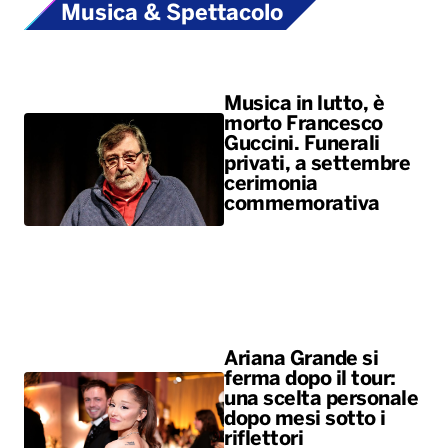
Musica & Spettacolo
Musica in lutto, è
morto Francesco
Guccini. Funerali
privati, a settembre
cerimonia
commemorativa
Ariana Grande si
ferma dopo il tour:
una scelta personale
dopo mesi sotto i
riflettori