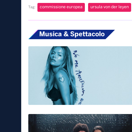
Durante il suo intervento la Von der Leyen ha pa
“Vogliamo avere buone relazioni con la Russia
della Russia che sta scegliendo un atteggiamento 
aggressivi contro l’Ucraina avranno costi massic
Vincenzo Murgolo
commissione europea
ursula von der leyen
Tag:
Musica & Spettacolo