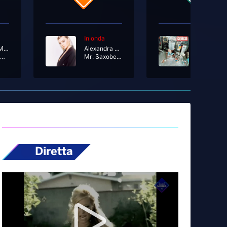
In onda
In onda
Angelina Mango, Marco Mengoni
Alexandra Stan
Giorgia
Canto D’amore
Mr. Saxobeat