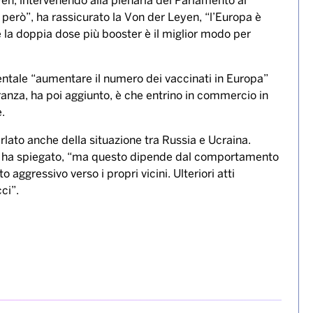
te in Europa a gennaio. Lo ha detto la presidente
n, intervenendo alla plenaria del Parlamento al
i però”, ha rassicurato la Von der Leyen, “l’Europa è
 la doppia dose più booster è il miglior modo per
ntale “aumentare il numero dei vaccinati in Europa”
ranza, ha poi aggiunto, è che entrino in commercio in
e.