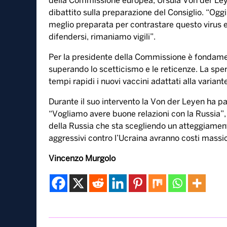
15 Dicembre, 2021
La variante Omicron potrebbe diventare dominan
della Commissione europea, Ursula Von der Leye
dibattito sulla preparazione del Consiglio. “Ogg
meglio preparata per contrastare questo virus e
difendersi, rimaniamo vigili”.
Per la presidente della Commissione è fondame
superando lo scetticismo e le reticenze. La spe
tempi rapidi i nuovi vaccini adattati alla variant