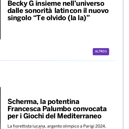
Karol G pubblica il suo nuovo
album “No me arrepiento de
sentir tanto”
Benny Blanco, Selena Gomez &
Becky G insieme nell’universo
dalle sonorità latin con il nuovo
singolo “Te olvido (la la)”