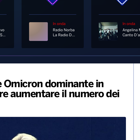
In onda
In onda
avo
Radio Norba
Pensiero Stupendo
La Radio Del Sud