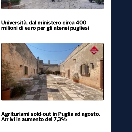
Locali
Università, dal ministero circa 400
milioni di euro per gli atenei pugliesi