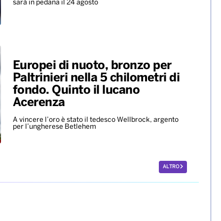
ALTRO
Scherma, la potentina
Francesca Palumbo convocata
per i Giochi del Mediterraneo
La fiorettista lucana, argento olimpico a Parigi 2024,
sarà in pedana il 24 agosto
Europei di nuoto, bronzo per
Paltrinieri nella 5 chilometri di