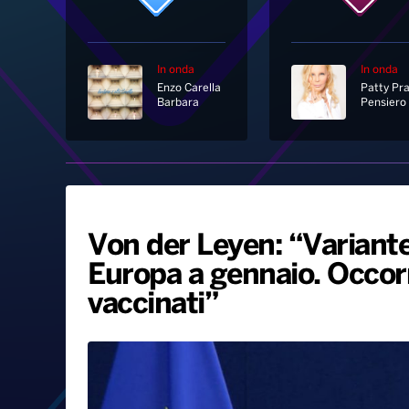
In onda
In onda
Enzo Carella
Patty Pr
Barbara