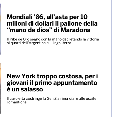
fondo. Quinto il lucano
Acerenza
A vincere l’oro è stato il tedesco Wellbrock, argento
per l’ungherese Betlehem
ALTRO
Mondiali ’86, all’asta per 10
milioni di dollari il pallone della
“mano de dios” di Maradona
Il Pibe de Oro segnò con la mano decretando la vittoria
ai quarti dell'Argentina sull'Inghilterra