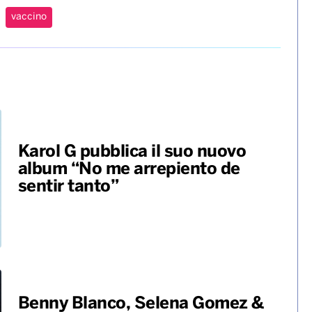
rlato anche della situazione tra Russia e Ucraina.
”, ha spiegato, “ma questo dipende dal comportamento
aggressivo verso i propri vicini. Ulteriori atti
ci”.
vaccino