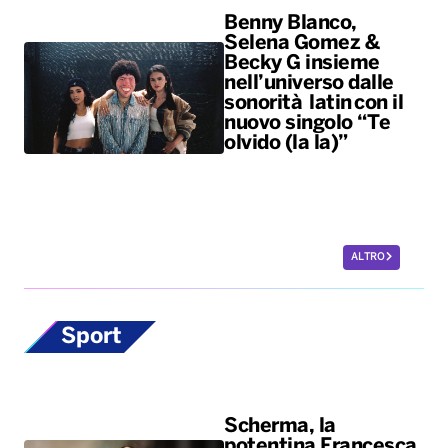
Benny Blanco,
Selena Gomez &
Becky G insieme
nell’universo dalle
sonorità latin con il
nuovo singolo “Te
olvido (la la)”
ALTRO
Sport
Scherma, la
potentina Francesca