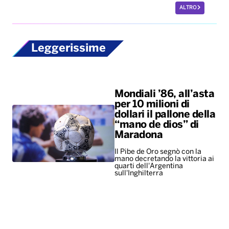
ALTRO
Leggerissime
Mondiali ’86, all’asta
per 10 milioni di
dollari il pallone della
“mano de dios” di
Maradona
Il Pibe de Oro segnò con la
mano decretando la vittoria ai
quarti dell'Argentina
sull'Inghilterra