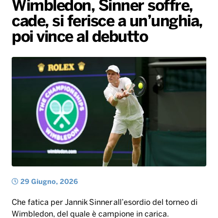
Wimbledon, Sinner soffre,
Gallery
Giochi&Concorsi
Locali
Playlist
Hit Dance
cade, si ferisce a un’unghia,
Radio Norba News TV
PALATOUR
Musica e Spettacolo
Notiziario
Generale
poi vince al debutto
Voce al Bari
Sport
Interviste
Novità
Battiti Live 2026
Radio Norba Consiglia
Oroscopo
Leggerissime
Speciale Astrabilia 2026
Gallery
29 Giugno, 2026
Che fatica per Jannik Sinner all’esordio del torneo di
Wimbledon, del quale è campione in carica.