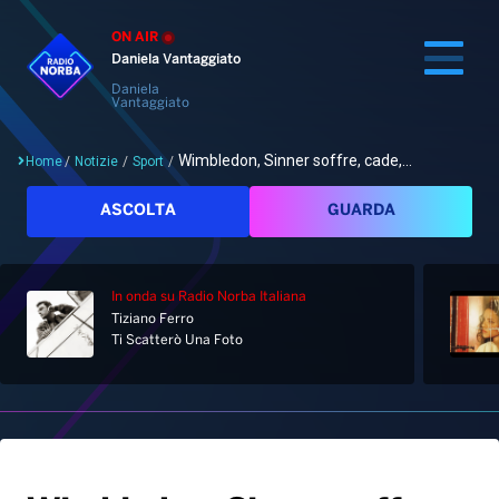
ON AIR
Daniela Vantaggiato
Daniela
Vantaggiato
Wimbledon, Sinner soffre, cade,...
Home
/
Notizie
/
Sport
/
Cerca
ASCOLTA
GUARDA
In onda
su Radio Norba Italiana
Home
Tiziano Ferro
Ti Scatterò Una Foto
Radio
Notizie
Palinsesto
Pod&Play
Classifiche
Top News