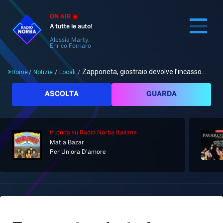
ON AIR
A tutte le auto!
Alessia Marty,
Enrico Fornaro
Zapponeta, giostraio devolve l’incasso...
Home
/
Notizie
/
Locali
/
Cerca
ASCOLTA
GUARDA
In onda
su Radio Norba Italiana
Home
Matia Bazar
Per Un'ora D'amore
Radio
Notizie
Palinsesto
Pod&Play
Classifiche
Top News