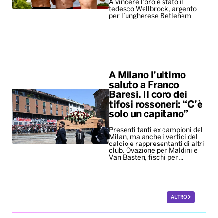
A vincere l’oro è stato il
tedesco Wellbrock, argento
per l’ungherese Betlehem
A Milano l’ultimo
saluto a Franco
Baresi. Il coro dei
tifosi rossoneri: “C’è
solo un capitano”
Presenti tanti ex campioni del
Milan, ma anche i vertici del
calcio e rappresentanti di altri
club. Ovazione per Maldini e
Van Basten, fischi per…
ALTRO