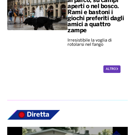
al parco, su campi
aperti o nel bosco.
Rami e bastoni i
giochi preferiti dagli
amici a quattro
zampe
Irresistibile la voglia di
rotolarsi nel fango
ALTRO
Diretta