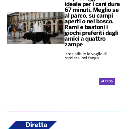
ideale per i cani dura
67 minuti. Meglio se
al parco, su campi
aperti o nel bosco.
Rami e bastoni i
giochi preferiti dagli
amici a quattro
zampe
Irresistibile la voglia di
rotolarsi nel fango
ALTRO
Diretta