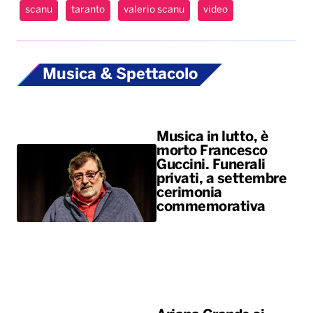
scanu
taranto
valerio scanu
video
Musica & Spettacolo
Musica in lutto, è
morto Francesco
Guccini. Funerali
privati, a settembre
cerimonia
commemorativa