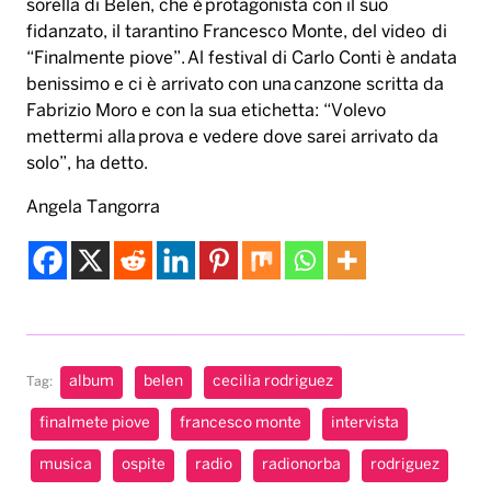
sorella di Belen, che è protagonista con il suo
fidanzato, il tarantino Francesco Monte, del video di
“Finalmente piove”. Al festival di Carlo Conti è andata
benissimo e ci è arrivato con una canzone scritta da
Fabrizio Moro e con la sua etichetta: “Volevo
mettermi alla prova e vedere dove sarei arrivato da
solo”, ha detto.
Angela Tangorra
album
belen
cecilia rodriguez
Tag:
finalmete piove
francesco monte
intervista
musica
ospite
radio
radionorba
rodriguez