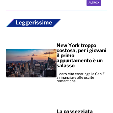
ALTRO
Leggerissime
New York troppo
costosa, per i giovani
il primo
appuntamento è un
salasso
Il caro-vita costringe la Gen Z
a rinunciare alle uscite
romantiche
La passeggiata