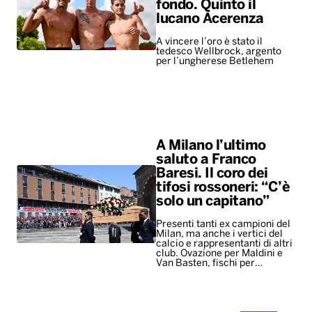
fondo. Quinto il
lucano Acerenza
A vincere l’oro è stato il
tedesco Wellbrock, argento
per l’ungherese Betlehem
A Milano l’ultimo
saluto a Franco
Baresi. Il coro dei
tifosi rossoneri: “C’è
solo un capitano”
Presenti tanti ex campioni del
Milan, ma anche i vertici del
calcio e rappresentanti di altri
club. Ovazione per Maldini e
Van Basten, fischi per…