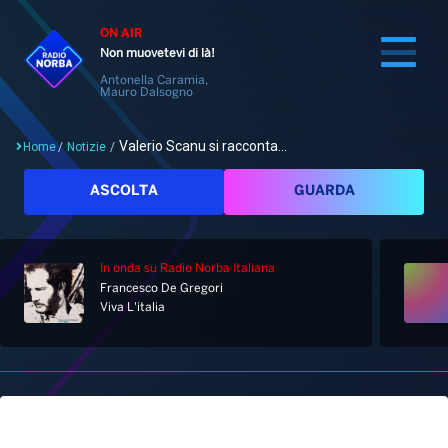
ON AIR
Non muovetevi di là!
Antonella Caramia,
Mauro Dalsogno
Valerio Scanu si racconta...
Home
/
Notizie
/
Cerca
ASCOLTA
GUARDA
In onda
su Radio Norba Italiana
Home
Francesco De Gregori
Viva L'italia
Radio
Notizie
Palinsesto
Pod&Play
Classifiche
Top News