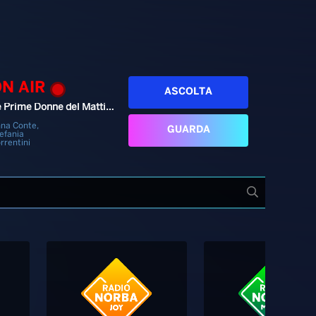
ON AIR
ASCOLTA
Le Prime Donne del Mattino
na Conte,
GUARDA
efania
rrentini