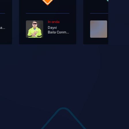
In onda
In onda
Radionorba News
Dayvi
Baila Conmigo