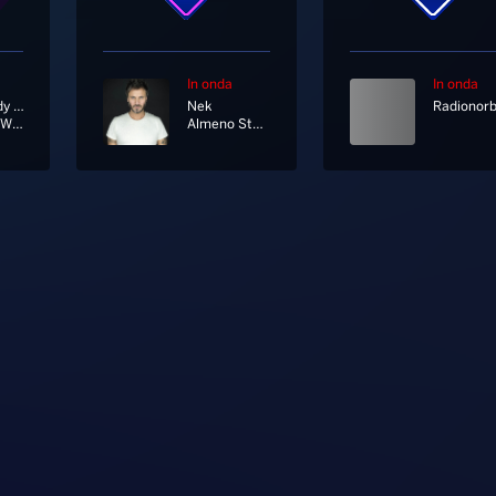
In onda
In onda
The Moody Blues
Nek
Nights In White Satin
Almeno Stavolta