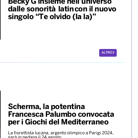
Becky G insieme nell’universo
dalle sonorità latin con il nuovo
singolo “Te olvido (la la)”
ALTRO
Scherma, la potentina
Francesca Palumbo convocata
per i Giochi del Mediterraneo
La fiorettista lucana, argento olimpico a Parigi 2024,
sarà in pedana il 24 agosto