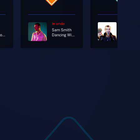
In onda
In onda
Sam Smith
Litfiba
Balorda Nostalgia
Dancing With A Stranger
El Diablo