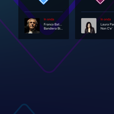
In onda
In onda
Franco Battiato
Bandiera Bianca
Non C'e'