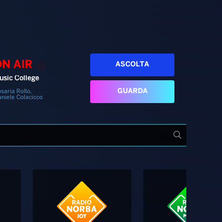
ON AIR
ASCOLTA
usic College
GUARDA
saria Rollo,
niele Colacicco