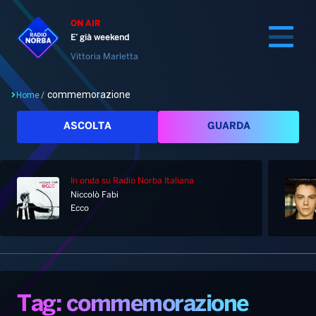
ON AIR
E’ già weekend
Vittoria Marletta
commemorazione
Home
/
Cerca
ASCOLTA
GUARDA
In onda
su Radio Norba Italiana
Home
Niccolò Fabi
Ecco
Radio
Notizie
Palinsesto
Pod&Play
Classifiche
Top News
Tag: commemorazione
Gallery
Giochi&Concorsi
Locali
Playlist
Hit Dance