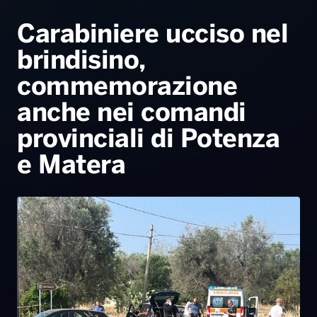
Radio Norba News TV
PALATOUR
Musica e Spettacolo
Notiziario
Generale
Carabiniere ucciso nel
brindisino,
Voce al Bari
Sport
Interviste
Novità
commemorazione
Battiti Live 2026
Radio Norba Consiglia
Oroscopo
anche nei comandi
Leggerissime
Speciale Astrabilia 2026
Gallery
provinciali di Potenza
e Matera