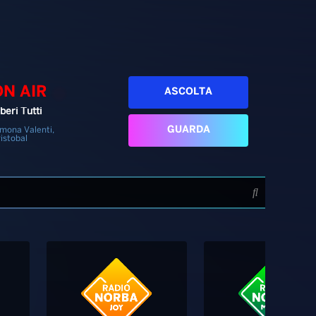
ON AIR
ASCOLTA
beri Tutti
GUARDA
mona Valenti,
istobal