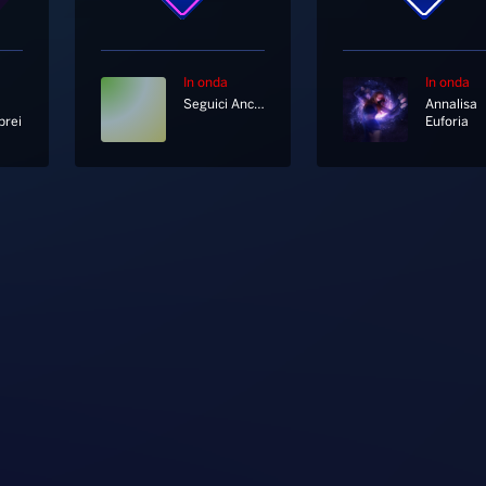
In onda
In onda
Seguici Anche In Diretta Tv Al Canale 11 E 730 Di Sky
Annalisa
rei
Euforia