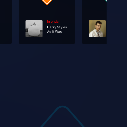
In onda
In onda
Harry Styles
As It Was
Un'altra T