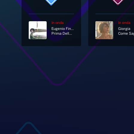
In onda
In onda
Eugenio Finardi
Giorgia
Prima Della Guerra
Come Sap