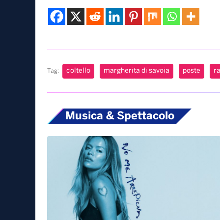
coltello
margherita di savoia
poste
r
Tag:
Musica & Spettacolo