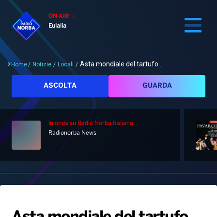
ON AIR
Eulalia
Asta mondiale del tartufo...
Home
/
Notizie
/
Locali
/
Cerca
ASCOLTA
GUARDA
In onda
su Radio Norba Italiana
Home
Radionorba News
Radio
Notizie
Palinsesto
Pod&Play
Classifiche
Top News
Gallery
Giochi&Concorsi
Locali
Playlist
Hit Dance