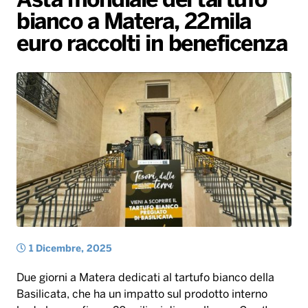
Asta mondiale del tartufo
bianco a Matera, 22mila
Radio Norba News TV
PALATOUR
Musica e Spettacolo
Notiziario
Generale
euro raccolti in beneficenza
Voce al Bari
Sport
Interviste
Novità
Battiti Live 2026
Radio Norba Consiglia
Oroscopo
Leggerissime
Speciale Astrabilia 2026
Gallery
1 Dicembre, 2025
Due giorni a Matera dedicati al tartufo bianco della
Basilicata, che ha un impatto sul prodotto interno