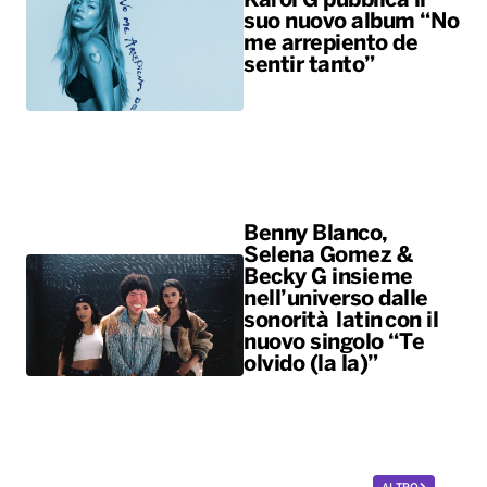
Karol G pubblica il
suo nuovo album “No
me arrepiento de
sentir tanto”
Benny Blanco,
Selena Gomez &
Becky G insieme
nell’universo dalle
sonorità latin con il
nuovo singolo “Te
olvido (la la)”