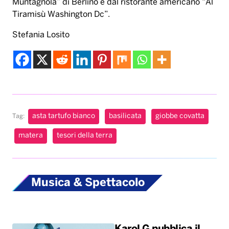
Muntagnola” di Berlino e dal ristorante americano “Al
Tiramisù Washington Dc”.
Stefania Losito
asta tartufo bianco
basilicata
giobbe covatta
Tag:
matera
tesori della terra
Musica & Spettacolo