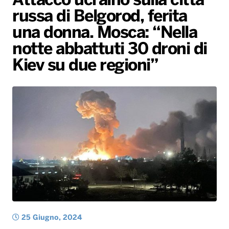
Attacco ucraino sulla città
russa di Belgorod, ferita
Radio Norba News TV
PALATOUR
Musica e Spettacolo
Notiziario
Generale
una donna. Mosca: “Nella
Voce al Bari
Sport
Interviste
Novità
notte abbattuti 30 droni di
Battiti Live 2026
Radio Norba Consiglia
Oroscopo
Kiev su due regioni”
Leggerissime
Speciale Astrabilia 2026
Gallery
25 Giugno, 2024