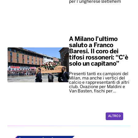
per l’ungherese Betlehem
A Milano l’ultimo
saluto a Franco
Baresi. Il coro dei
tifosi rossoneri: “C’è
solo un capitano”
Presenti tanti ex campioni del
Milan, ma anche i vertici del
calcio e rappresentanti di altri
club. Ovazione per Maldini e
Van Basten, fischi per…
ALTRO