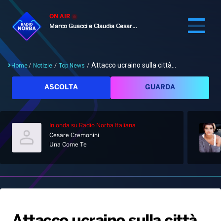
ON AIR
Marco Guacci e Claudia Cesaroni
Attacco ucraino sulla città...
Home
/
Notizie
/
Top News
/
Cerca
ASCOLTA
GUARDA
In onda
su Radio Norba Italiana
Home
Cesare Cremonini
Una Come Te
Radio
Notizie
Palinsesto
Pod&Play
Classifiche
Top News
Gallery
Giochi&Concorsi
Locali
Playlist
Hit Dance