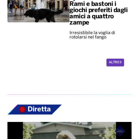
Rami e bastoni i
giochi preferiti dagli
amici a quattro
zampe
Irresistibile la voglia di
rotolarsi nel fango
ALTRO
Diretta