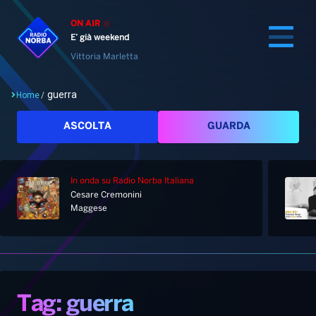
ON AIR
E’ già weekend
Vittoria Marletta
guerra
Home
/
Cerca
ASCOLTA
GUARDA
In onda
su Radio Norba Italiana
Home
Cesare Cremonini
Maggese
Radio
Notizie
Palinsesto
Pod&Play
Classifiche
Top News
Tag: guerra
Gallery
Giochi&Concorsi
Locali
Playlist
Hit Dance