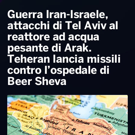
Radio Norba News TV
PALATOUR
Musica e Spettacolo
Notiziario
Generale
Guerra Iran-Israele,
attacchi di Tel Aviv al
Voce al Bari
Sport
Interviste
Novità
reattore ad acqua
Battiti Live 2026
Radio Norba Consiglia
Oroscopo
pesante di Arak.
Leggerissime
Speciale Astrabilia 2026
Gallery
Teheran lancia missili
contro l’ospedale di
Beer Sheva