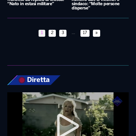
“Nato in estasi militare”
sindaco: “Molte persone
disperse”
1
2
3
…
17
»
Diretta