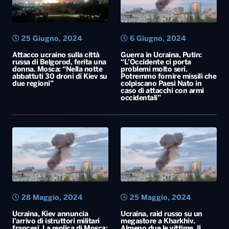
25 Giugno, 2024
6 Giugno, 2024
Attacco ucraino sulla città
Guerra in Ucraina, Putin:
russa di Belgorod, ferita una
“L’Occidente ci porta
donna. Mosca: “Nella notte
problemi molto seri.
abbattuti 30 droni di Kiev su
Potremmo fornire missili che
due regioni”
colpiscano Paesi Nato in
caso di attacchi con armi
occidentali”
28 Maggio, 2024
25 Maggio, 2024
Ucraina, Kiev annuncia
Ucraina, raid russo su un
l’arrivo di istruttori militari
megastore a Kharkhiv.
francesi. La replica di Mosca:
Almeno due le vittime. Il