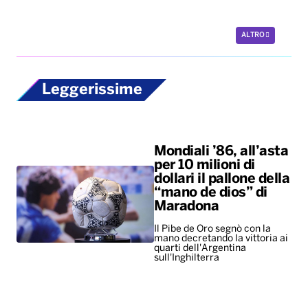
ALTRO
Leggerissime
Mondiali ’86, all’asta
per 10 milioni di
dollari il pallone della
“mano de dios” di
Maradona
Il Pibe de Oro segnò con la
mano decretando la vittoria ai
quarti dell'Argentina
sull'Inghilterra