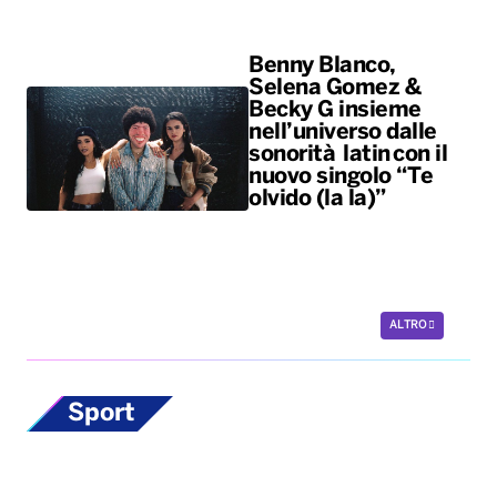
Benny Blanco,
Selena Gomez &
Becky G insieme
nell’universo dalle
sonorità latin con il
nuovo singolo “Te
olvido (la la)”
ALTRO
Sport