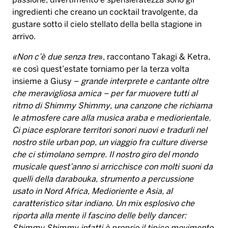
passione, divertimento e spensieratezza sono gli
ingredienti che creano un cocktail travolgente, da
gustare sotto il cielo stellato della bella stagione in
arrivo.
«Non c’è due senza tre
», raccontano Takagi & Ketra,
«e così quest’estate torniamo per la terza volta
insieme a Giusy –
grande interprete e cantante oltre
che meravigliosa amica – per far muovere tutti al
ritmo di Shimmy Shimmy, una canzone che richiama
le atmosfere care alla musica araba e mediorientale.
Ci piace esplorare territori sonori nuovi e tradurli nel
nostro stile urban pop, un viaggio fra culture diverse
che ci stimolano sempre. Il nostro giro del mondo
musicale quest’anno si arricchisce con molti suoni da
quelli della darabouka, strumento a percussione
usato in Nord Africa, Medioriente e Asia, al
caratteristico sitar indiano. Un mix esplosivo che
riporta alla mente il fascino delle belly dancer: