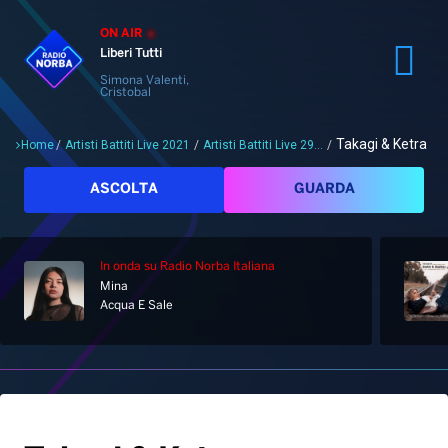
ON AIR
Liberi Tutti
Simona Valenti,
Cristobal
Takagi & Ketra
Home
/
Artisti Battiti Live 2021
/
Artisti Battiti Live 29...
/
Cerca
ASCOLTA
GUARDA
In onda
su Radio Norba Italiana
Mina
Home
Acqua E Sale
Radio
Notizie
Palinsesto
Pod&Play
Classifiche
Top News