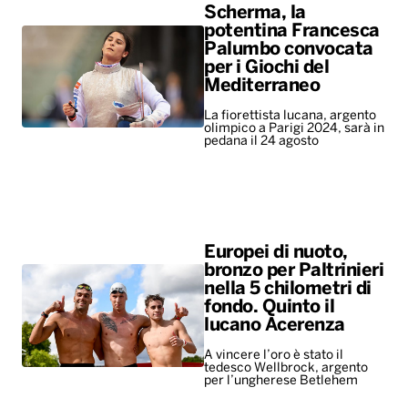
Scherma, la
potentina Francesca
Palumbo convocata
per i Giochi del
Mediterraneo
La fiorettista lucana, argento
olimpico a Parigi 2024, sarà in
pedana il 24 agosto
Europei di nuoto,
bronzo per Paltrinieri
nella 5 chilometri di
fondo. Quinto il
lucano Acerenza
A vincere l’oro è stato il
tedesco Wellbrock, argento
per l’ungherese Betlehem