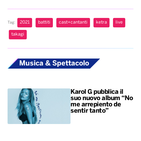
2021
battiti
cast+cantanti
ketra
live
Tag:
takagi
Musica & Spettacolo
Karol G pubblica il
suo nuovo album “No
me arrepiento de
sentir tanto”