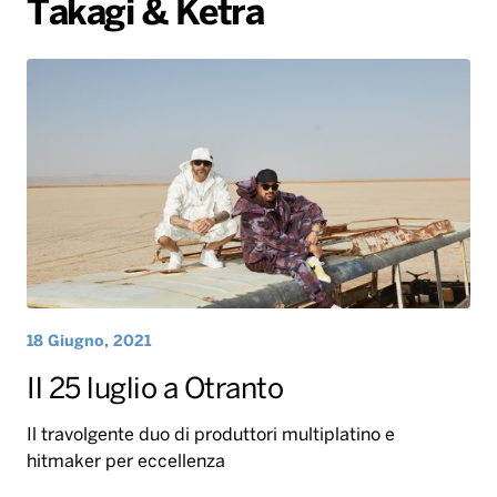
Takagi & Ketra
Gallery
Giochi&Concorsi
Locali
Playlist
Hit Dance
Radio Norba News TV
PALATOUR
Musica e Spettacolo
Notiziario
Generale
Voce al Bari
Sport
Interviste
Novità
Battiti Live 2026
Radio Norba Consiglia
Oroscopo
Leggerissime
Speciale Astrabilia 2026
Gallery
18 Giugno, 2021
Il 25 luglio a Otranto
Il travolgente duo di produttori multiplatino e
hitmaker per eccellenza