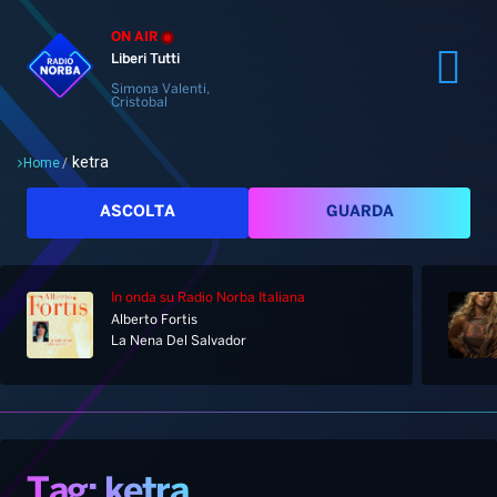
ON AIR
Liberi Tutti
Simona Valenti,
Cristobal
ketra
Home
/
Cerca
ASCOLTA
GUARDA
In onda
su Radio Norba Italiana
Alberto Fortis
Home
La Nena Del Salvador
Radio
Notizie
Palinsesto
Pod&Play
Classifiche
Top News
Tag: ketra