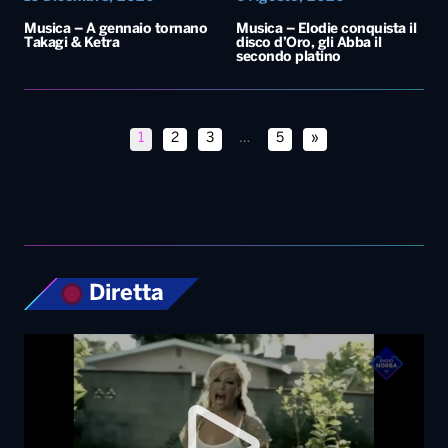
Musica – A gennaio tornano
Musica – Elodie conquista il
Takagi & Ketra
disco d’Oro, gli Abba il
secondo platino
1
2
3
…
5
»
Diretta