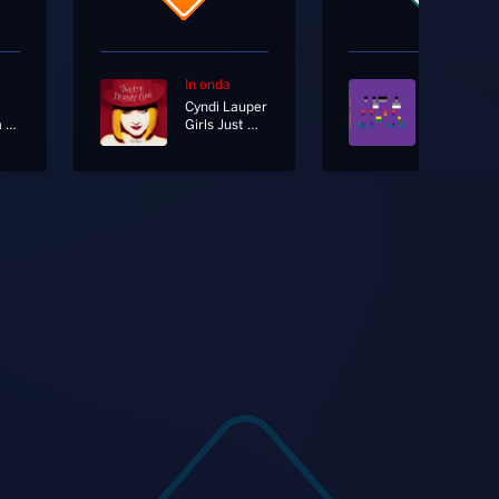
In onda
In onda
Cyndi Lauper
Coldplay
Tacchi Fra Le Dita
Girls Just Want To Have Fun