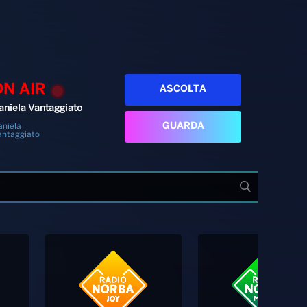
ON AIR
ASCOLTA
aniela Vantaggiato
GUARDA
aniela
antaggiato