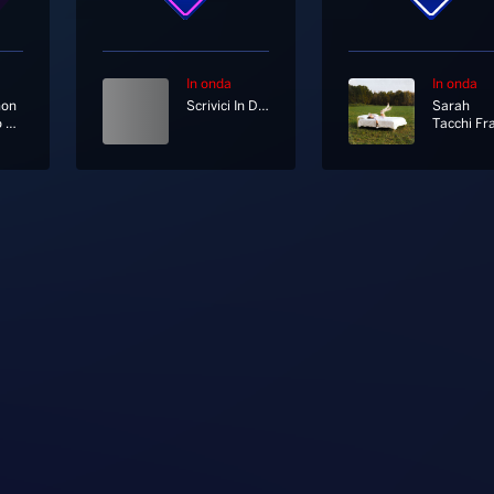
In onda
In onda
mon
Scrivici In Diretta Su Whatsapp Al 333 12 12 333
Sarah
You're So Vain