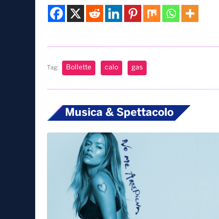
Bollette
calo
gas
Tag:
Musica & Spettacolo