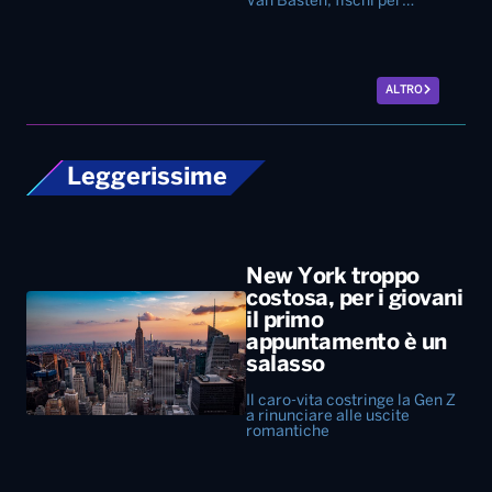
Van Basten, fischi per…
ALTRO
Leggerissime
New York troppo
costosa, per i giovani
il primo
appuntamento è un
salasso
Il caro-vita costringe la Gen Z
a rinunciare alle uscite
romantiche