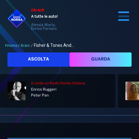
ON AIR
A tutte le auto!
Alessia Marty,
Enrico Fornaro
Fisher & Tones And...
Home
/
Brani
/
Cerca
ASCOLTA
GUARDA
In onda
su Radio Norba Italiana
Home
Enrico Ruggeri
Peter Pan
Radio
Notizie
Palinsesto
Pod&Play
Classifiche
Top News