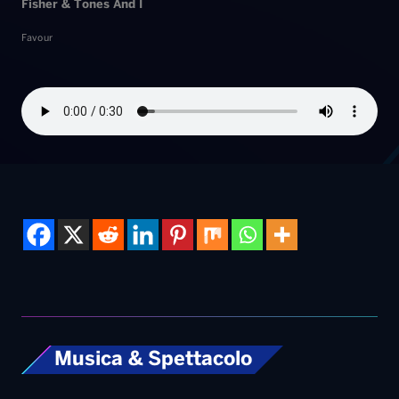
Fisher & Tones And I
Favour
Musica & Spettacolo