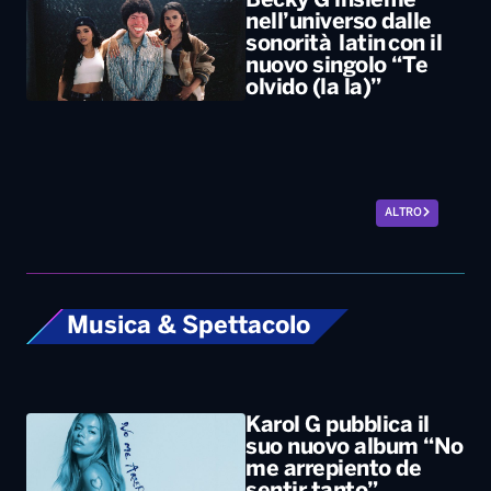
ALTRO
Musica & Spettacolo
Karol G pubblica il
suo nuovo album “No
me arrepiento de
sentir tanto”
Benny Blanco,