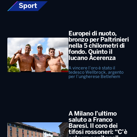
fondo. Quinto il
lucano Acerenza
A vincere l’oro è stato il
tedesco Wellbrock, argento
per l’ungherese Betlehem
A Milano l’ultimo
saluto a Franco
Baresi. Il coro dei
tifosi rossoneri: “C’è
solo un capitano”
Presenti tanti ex campioni del
Milan, ma anche i vertici del
calcio e rappresentanti di altri
club. Ovazione per Maldini e
Van Basten, fischi per…