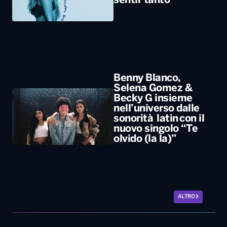
Selena Gomez &
Becky G insieme
nell’universo dalle
sonorità latin con il
nuovo singolo “Te
olvido (la la)”
ALTRO
Sport
Europei di nuoto,
bronzo per Paltrinieri
nella 5 chilometri di