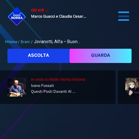
ON AIR
Marco Guacci e Claudia Cesaroni
Jovanotti, Alfa – Buon...
Home
/
Brani
/
Cerca
ASCOLTA
GUARDA
In onda
su Radio Norba Italiana
Home
Ivano Fossati
Questi Posti Davanti Al Mare
Radio
Notizie
Palinsesto
Pod&Play
Classifiche
Top News
Gallery
Giochi&Concorsi
Locali
Playlist
Hit Dance