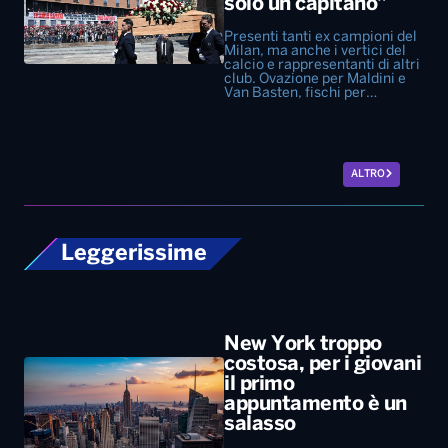
ALTRO
Leggerissime
New York troppo
costosa, per i giovani
il primo
appuntamento è un
salasso
Il caro-vita costringe la Gen Z
a rinunciare alle uscite
romantiche
La passeggiata