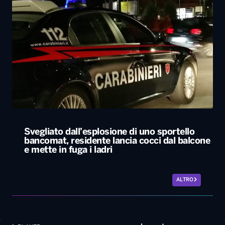
Svegliato dall’esplosione di uno sportello
bancomat, residente lancia cocci dal balcone
e mette in fuga i ladri
ALTRO
Le nostre app
PLAYER
PROGRAMMI
NEWS
VIDEO
FOTO
LAVORA CON NOI