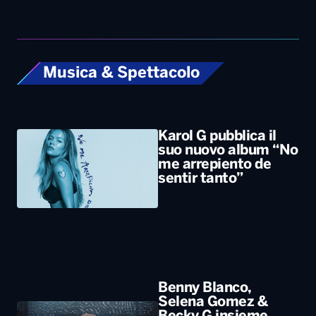
Karol G pubblica il
suo nuovo album “No
me arrepiento de
sentir tanto”
Benny Blanco,
Selena Gomez &
Becky G insieme
nell’universo dalle
sonorità latin con il
nuovo singolo “Te
olvido (la la)”