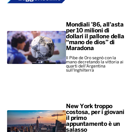
Mondiali ’86, all’asta
per 10 milioni di
dollari il pallone della
“mano de dios” di
Maradona
Il Pibe de Oro segnò con la
mano decretando la vittoria ai
quarti dell'Argentina
sull'Inghilterra
New York troppo
costosa, per i giovani
il primo
appuntamento è un
salasso