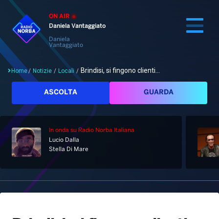
ON AIR
Daniela Vantaggiato
Daniela
Vantaggiato
Brindisi, si fingono clienti...
Home
/
Notizie
/
Locali
/
Cerca
ASCOLTA
GUARDA
In onda
su Radio Norba Italiana
Home
Lucio Dalla
Stella Di Mare
Radio
Notizie
Palinsesto
Pod&Play
Classifiche
Top News