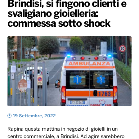
Brindisi, si fingono clienti e
Gallery
Giochi&Concorsi
Locali
Playlist
Hit Dance
svaligiano gioielleria:
Radio Norba News TV
PALATOUR
Musica e Spettacolo
Notiziario
Generale
commessa sotto shock
Voce al Bari
Sport
Interviste
Novità
Battiti Live 2026
Radio Norba Consiglia
Oroscopo
Leggerissime
Speciale Astrabilia 2026
Gallery
19 Settembre, 2022
Rapina questa mattina in negozio di gioielli in un
centro commerciale, a Brindisi. Ad agire sarebbero