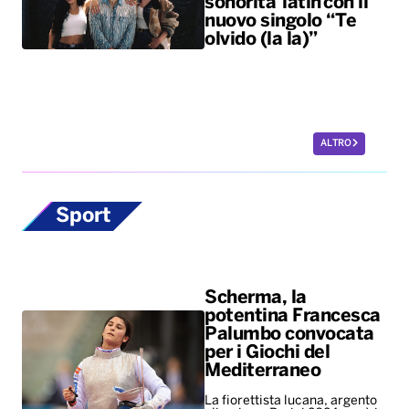
sonorità latin con il
nuovo singolo “Te
olvido (la la)”
ALTRO
Sport
Scherma, la
potentina Francesca
Palumbo convocata
per i Giochi del
Mediterraneo
La fiorettista lucana, argento