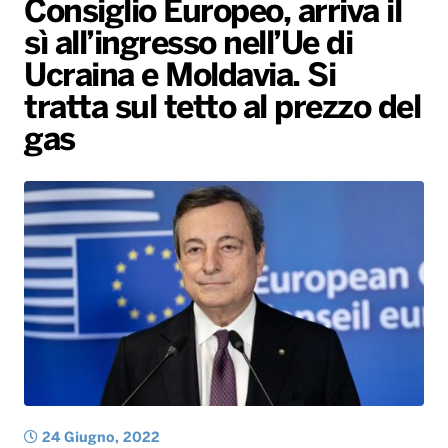
Consiglio Europeo, arriva il
Gallery
Giochi&Concorsi
Locali
Playlist
Hit Dance
sì all’ingresso nell’Ue di
Radio Norba News TV
PALATOUR
Musica e Spettacolo
Notiziario
Generale
Ucraina e Moldavia. Si
Voce al Bari
Sport
Interviste
Novità
tratta sul tetto al prezzo del
Battiti Live 2026
Radio Norba Consiglia
Oroscopo
gas
Leggerissime
Speciale Astrabilia 2026
Gallery
24 Giugno, 2022