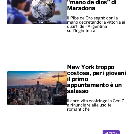
“mano de dios” di
Maradona
Il Pibe de Oro segnò con la
mano decretando la vittoria ai
quarti dell'Argentina
sull'Inghilterra
New York troppo
costosa, per i giovani
il primo
appuntamento è un
salasso
Il caro-vita costringe la Gen Z
a rinunciare alle uscite
romantiche
ALTRO