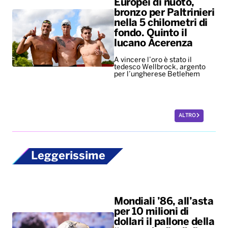
Europei di nuoto,
bronzo per Paltrinieri
nella 5 chilometri di
fondo. Quinto il
lucano Acerenza
A vincere l’oro è stato il
tedesco Wellbrock, argento
per l’ungherese Betlehem
ALTRO
Leggerissime
Mondiali ’86, all’asta
per 10 milioni di
dollari il pallone della