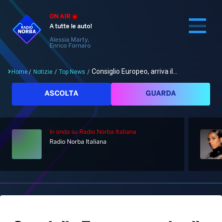
ON AIR
A tutte le auto!
Alessia Marty,
Enrico Fornaro
Consiglio Europeo, arriva il...
Home
/
Notizie
/
Top News
/
Cerca
ASCOLTA
GUARDA
In onda
su Radio Norba Italiana
Home
Radio Norba Italiana
Radio
Notizie
Palinsesto
Pod&Play
Classifiche
Top News