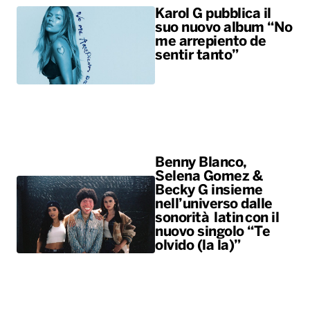
Karol G pubblica il
suo nuovo album “No
me arrepiento de
sentir tanto”
Benny Blanco,
Selena Gomez &
Becky G insieme
nell’universo dalle
sonorità latin con il
nuovo singolo “Te
olvido (la la)”