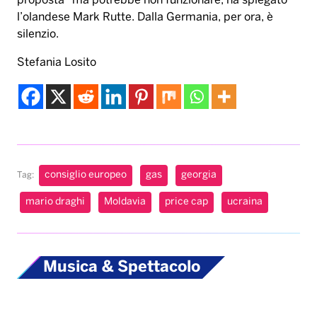
proposta” ma potrebbe non funzionare, ha spiegato
l’olandese Mark Rutte. Dalla Germania, per ora, è
silenzio.
Stefania Losito
consiglio europeo
gas
georgia
Tag:
mario draghi
Moldavia
price cap
ucraina
Musica & Spettacolo