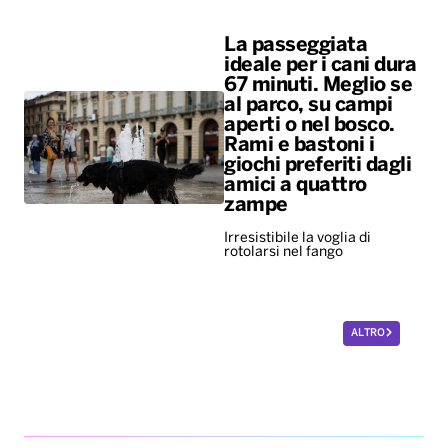
La passeggiata
ideale per i cani dura
67 minuti. Meglio se
al parco, su campi
aperti o nel bosco.
Rami e bastoni i
giochi preferiti dagli
amici a quattro
zampe
Irresistibile la voglia di
rotolarsi nel fango
ALTRO