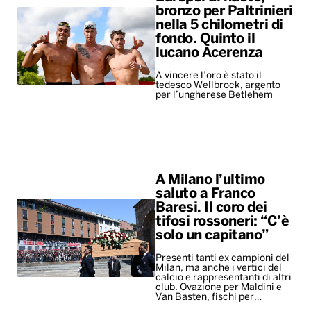
bronzo per Paltrinieri
nella 5 chilometri di
fondo. Quinto il
lucano Acerenza
A vincere l’oro è stato il
tedesco Wellbrock, argento
per l’ungherese Betlehem
A Milano l’ultimo
saluto a Franco
Baresi. Il coro dei
tifosi rossoneri: “C’è
solo un capitano”
Presenti tanti ex campioni del
Milan, ma anche i vertici del
calcio e rappresentanti di altri
club. Ovazione per Maldini e
Van Basten, fischi per…