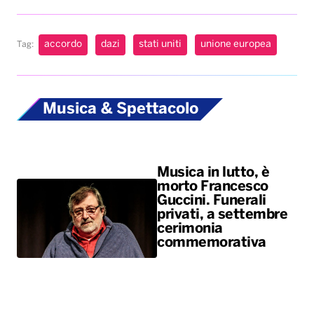
accordo
dazi
stati uniti
unione europea
Tag:
Musica & Spettacolo
Musica in lutto, è
morto Francesco
Guccini. Funerali
privati, a settembre
cerimonia
commemorativa