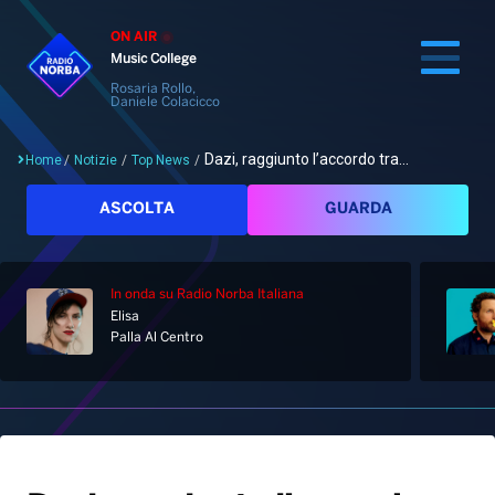
ON AIR
Music College
Rosaria Rollo,
Daniele Colacicco
Dazi, raggiunto l’accordo tra...
Home
/
Notizie
/
Top News
/
Cerca
ASCOLTA
GUARDA
In onda
su Radio Norba Italiana
Home
Elisa
Palla Al Centro
Radio
Notizie
Palinsesto
Pod&Play
Classifiche
Top News