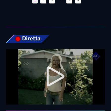
1
2
3
…
7
»
Diretta