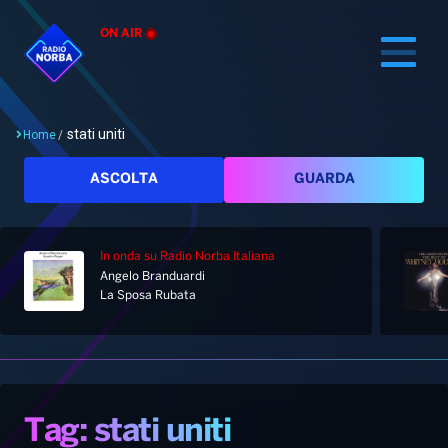
ON AIR
stati uniti
Home
/
Cerca
ASCOLTA
GUARDA
In onda
su Radio Norba Italiana
Home
Angelo Branduardi
La Sposa Rubata
Radio
Notizie
Palinsesto
Pod&Play
Classifiche
Top News
Tag: stati uniti
Gallery
Giochi&Concorsi
Locali
Playlist
Hit Dance