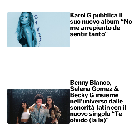
Karol G pubblica il
suo nuovo album “No
me arrepiento de
sentir tanto”
Benny Blanco,
Selena Gomez &
Becky G insieme
nell’universo dalle
sonorità latin con il
nuovo singolo “Te
olvido (la la)”