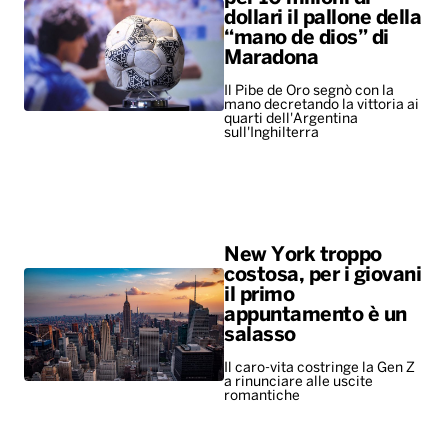
dollari il pallone della
“mano de dios” di
Maradona
Il Pibe de Oro segnò con la
mano decretando la vittoria ai
quarti dell'Argentina
sull'Inghilterra
New York troppo
costosa, per i giovani
il primo
appuntamento è un
salasso
Il caro-vita costringe la Gen Z
a rinunciare alle uscite
romantiche