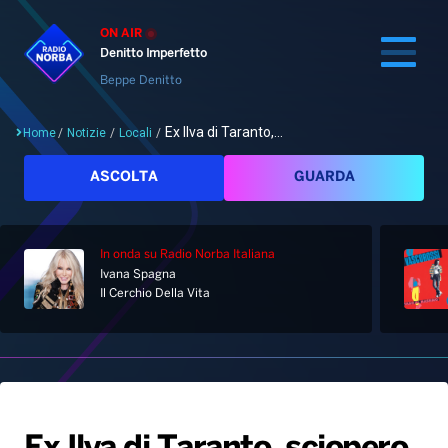
ON AIR
Denitto Imperfetto
Beppe Denitto
Ex Ilva di Taranto,...
Home
/
Notizie
/
Locali
/
Cerca
ASCOLTA
GUARDA
In onda
su Radio Norba Italiana
Home
Ivana Spagna
Il Cerchio Della Vita
Radio
Notizie
Palinsesto
Pod&Play
Classifiche
Top News
Gallery
Giochi&Concorsi
Locali
Playlist
Hit Dance