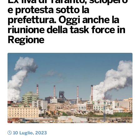
Ex Ilva di Taranto, sciopero
e protesta sotto la
Radio Norba News TV
PALATOUR
Musica e Spettacolo
Notiziario
Generale
prefettura. Oggi anche la
Voce al Bari
Sport
Interviste
Novità
riunione della task force in
Battiti Live 2026
Radio Norba Consiglia
Oroscopo
Regione
Leggerissime
Speciale Astrabilia 2026
Gallery
10 Luglio, 2023