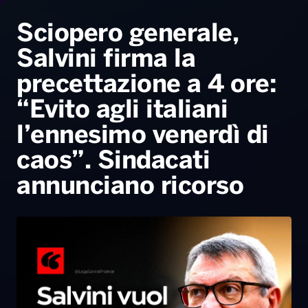
Radio Norba News TV
PALATOUR
Musica e Spettacolo
Notiziario
Generale
Sciopero generale,
Salvini firma la
Voce al Bari
Sport
Interviste
Novità
precettazione a 4 ore:
Battiti Live 2026
Radio Norba Consiglia
Oroscopo
“Evito agli italiani
Leggerissime
Speciale Astrabilia 2026
Gallery
l’ennesimo venerdì di
caos”. Sindacati
annunciano ricorso