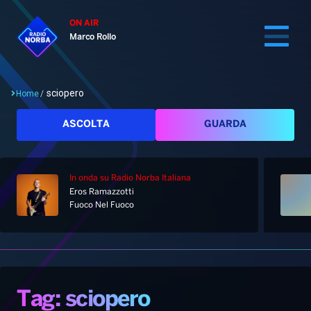
ON AIR
Marco Rollo
sciopero
Home
/
Cerca
ASCOLTA
GUARDA
In onda
su Radio Norba Italiana
Home
Eros Ramazzotti
Fuoco Nel Fuoco
Radio
Notizie
Palinsesto
Pod&Play
Classifiche
Top News
Tag: sciopero
Gallery
Giochi&Concorsi
Locali
Playlist
Hit Dance