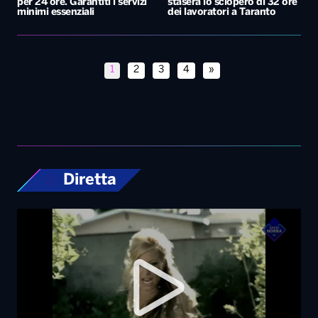
per 24 ore. Garantiti i servizi
stasera lo sciopero di 32 ore
minimi essenziali
dei lavoratori a Taranto
1
2
3
4
»
Diretta