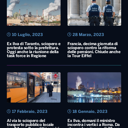
10 Luglio, 2023
28 Marzo, 2023
Ex Ilva di Taranto, sciopero e
Francia, decima giornata di
protesta sotto la prefettura.
sciopero contro la riforma
Oggi anche la riunione della
delle pensioni. Chiude anche
task force in Regione
la Tour Eiffel
17 Febbraio, 2023
18 Gennaio, 2023
Al via lo sciopero del
Ex Ilva, domani il ministro
trasporto pubblico locale
incontra i vertici a Roma. Da