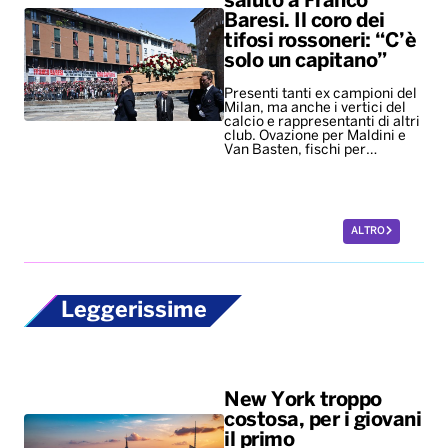
saluto a Franco
Baresi. Il coro dei
tifosi rossoneri: “C’è
solo un capitano”
Presenti tanti ex campioni del
Milan, ma anche i vertici del
calcio e rappresentanti di altri
club. Ovazione per Maldini e
Van Basten, fischi per…
ALTRO
Leggerissime
New York troppo
costosa, per i giovani
il primo