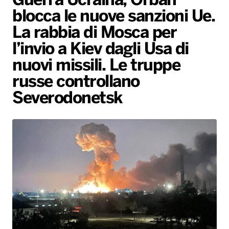
Guerra Ucraina, Orban
blocca le nuove sanzioni Ue.
Radio Norba News TV
PALATOUR
Musica e Spettacolo
Notiziario
Generale
La rabbia di Mosca per
Voce al Bari
Sport
Interviste
Novità
l’invio a Kiev dagli Usa di
Battiti Live 2026
Radio Norba Consiglia
Oroscopo
nuovi missili. Le truppe
russe controllano
Leggerissime
Speciale Astrabilia 2026
Gallery
Severodonetsk