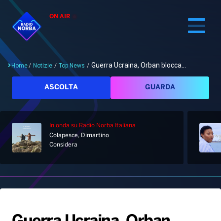
ON AIR
Guerra Ucraina, Orban blocca...
Home
/
Notizie
/
Top News
/
Cerca
ASCOLTA
GUARDA
In onda
su Radio Norba Italiana
Home
Colapesce, Dimartino
Considera
Radio
Notizie
Palinsesto
Pod&Play
Classifiche
Top News
Gallery
Giochi&Concorsi
Locali
Playlist
Hit Dance