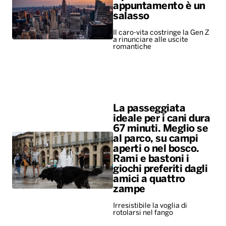
appuntamento è un
salasso
Il caro-vita costringe la Gen Z
a rinunciare alle uscite
romantiche
La passeggiata
ideale per i cani dura
67 minuti. Meglio se
al parco, su campi
aperti o nel bosco.
Rami e bastoni i
giochi preferiti dagli
amici a quattro
zampe
Irresistibile la voglia di
rotolarsi nel fango