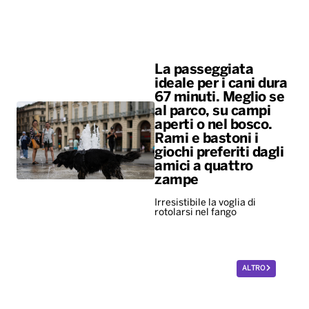
La passeggiata
ideale per i cani dura
67 minuti. Meglio se
al parco, su campi
aperti o nel bosco.
Rami e bastoni i
giochi preferiti dagli
amici a quattro
zampe
Irresistibile la voglia di
rotolarsi nel fango
ALTRO