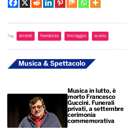
arresti
honduras
linciaggio
scanu
Tag:
Musica & Spettacolo
Musica in lutto, è
morto Francesco
Guccini. Funerali
privati, a settembre
cerimonia
commemorativa