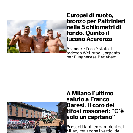
Europei di nuoto,
bronzo per Paltrinieri
nella 5 chilometri di
fondo. Quinto il
lucano Acerenza
A vincere l’oro è stato il
tedesco Wellbrock, argento
per l’ungherese Betlehem
A Milano l’ultimo
saluto a Franco
Baresi. Il coro dei
tifosi rossoneri: “C’è
solo un capitano”
Presenti tanti ex campioni del
Milan, ma anche i vertici del