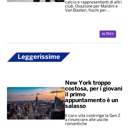
calcio e rappresentanti di altri
club. Ovazione per Maldini e
Van Basten, fischi per…
ALTRO
Leggerissime
New York troppo
costosa, per i giovani
il primo
appuntamento è un
salasso
Il caro-vita costringe la Gen Z
a rinunciare alle uscite
romantiche