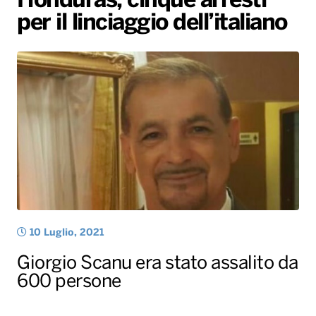
Honduras, cinque arresti
per il linciaggio dell’italiano
Radio Norba News TV
PALATOUR
Musica e Spettacolo
Notiziario
Generale
Voce al Bari
Sport
Interviste
Novità
Battiti Live 2026
Radio Norba Consiglia
Oroscopo
Leggerissime
Speciale Astrabilia 2026
Gallery
10 Luglio, 2021
Giorgio Scanu era stato assalito da
600 persone