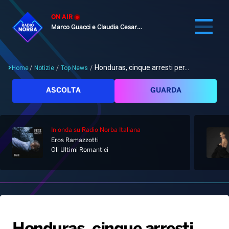
ON AIR
Marco Guacci e Claudia Cesaroni
Honduras, cinque arresti per...
Home
/
Notizie
/
Top News
/
Cerca
ASCOLTA
GUARDA
In onda
su Radio Norba Italiana
Home
Eros Ramazzotti
Gli Ultimi Romantici
Radio
Notizie
Palinsesto
Pod&Play
Classifiche
Top News
Gallery
Giochi&Concorsi
Locali
Playlist
Hit Dance